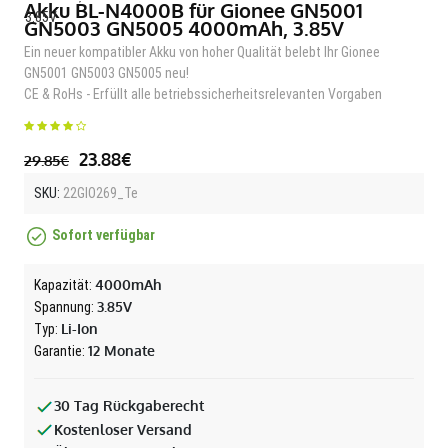
Akku BL-N4000B für Gionee GN5001
GN5003 GN5005 4000mAh, 3.85V
Ein neuer kompatibler Akku von hoher Qualität belebt Ihr Gionee
GN5001 GN5003 GN5005 neu!
CE & RoHs - Erfüllt alle betriebssicherheitsrelevanten Vorgaben
23.88€
29.85€
SKU:
22GIO269_Te
Sofort verfügbar
4000mAh
Kapazität:
3.85V
Spannung:
Li-Ion
Typ:
12 Monate
Garantie:
30 Tag Rückgaberecht
Kostenloser Versand