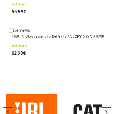
23
55.99€
1000
4160mAh Akku passend für Dell G7 17 7700 XPS15 9570,XYCW0
Con
82.99€
23