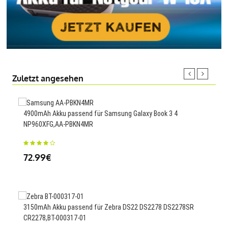
Zuletzt angesehen
4900mAh Akku passend für Samsung Galaxy Book 3 4
4000
NP960XFG,AA-PBKN4MR
N40
72.99€
23
3150mAh Akku passend für Zebra DS22 DS2278 DS2278SR
500m
CR2278,BT-000317-01