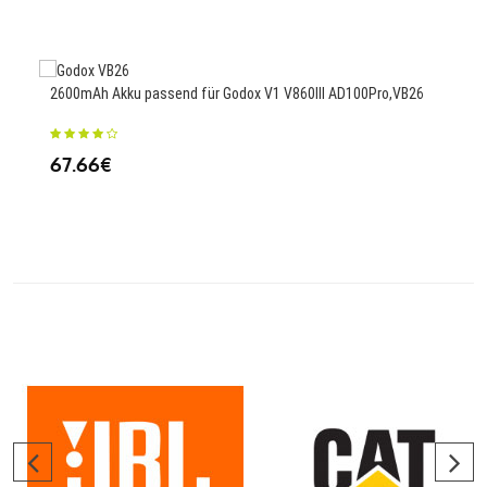
41.
2600mAh Akku passend für Godox V1 V860III AD100Pro,VB26
7500
INTE
67.66€
37