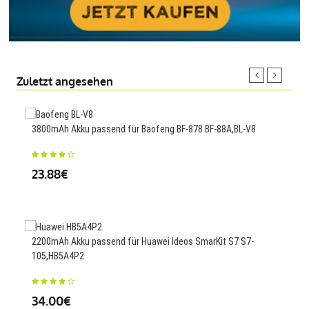
Zuletzt angesehen
3800mAh Akku passend für Baofeng BF-878 BF-88A,BL-V8
3100
Lap
23.88€
63
2200mAh Akku passend für Huawei Ideos SmarKit S7 S7-
105,HB5A4P2
100
Plug
34.00€