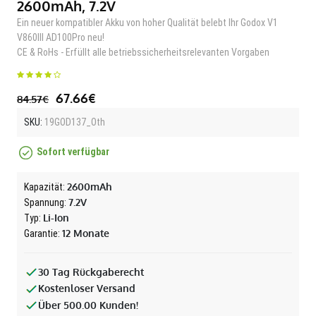
2600mAh, 7.2V
Ein neuer kompatibler Akku von hoher Qualität belebt Ihr Godox V1
V860III AD100Pro neu!
CE & RoHs - Erfüllt alle betriebssicherheitsrelevanten Vorgaben
67.66€
84.57€
SKU:
19GOD137_Oth
Sofort verfügbar
2600mAh
Kapazität:
7.2V
Spannung:
Li-Ion
Typ:
12 Monate
Garantie:
30 Tag Rückgaberecht
Kostenloser Versand
Über 500.00 Kunden!