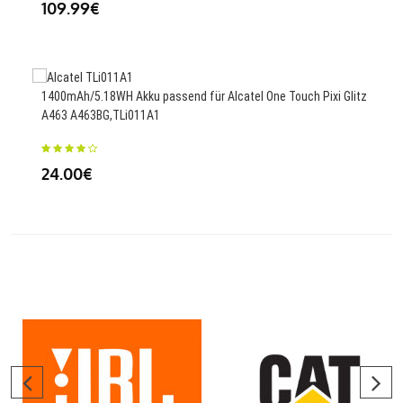
109.99€
4170
N98
1400mAh/5.18WH Akku passend für Alcatel One Touch Pixi Glitz
A463 A463BG,TLi011A1
25
24.00€