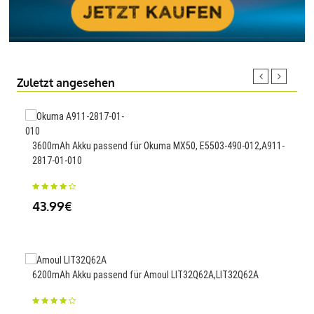
Zuletzt angesehen
3430
3600mAh Akku passend für Okuma MX50, E5503-490-012,A911-
2817-01-010
23
43.99€
Ersa
6200mAh Akku passend für Amoul LIT32Q62A,LIT32Q62A
49