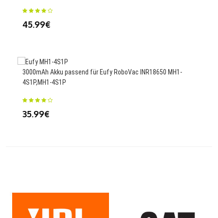
25
45.99€
4000
DT1
3000mAh Akku passend für Eufy RoboVac INR18650 MH1-
4S1P,MH1-4S1P
23
35.99€