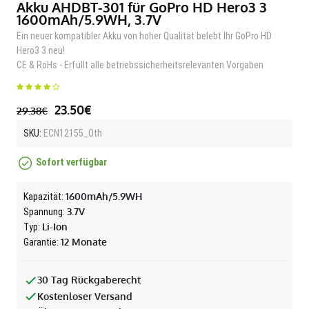
Akku AHDBT-301 für GoPro HD Hero3 3
1600mAh/5.9WH, 3.7V
Ein neuer kompatibler Akku von hoher Qualität belebt Ihr GoPro HD
Hero3 3 neu!
CE & RoHs - Erfüllt alle betriebssicherheitsrelevanten Vorgaben
23.50€
29.38€
SKU:
ECN12155_Oth
Sofort verfügbar
1600mAh/5.9WH
Kapazität:
3.7V
Spannung:
Li-Ion
Typ:
12 Monate
Garantie:
30 Tag Rückgaberecht
Kostenloser Versand