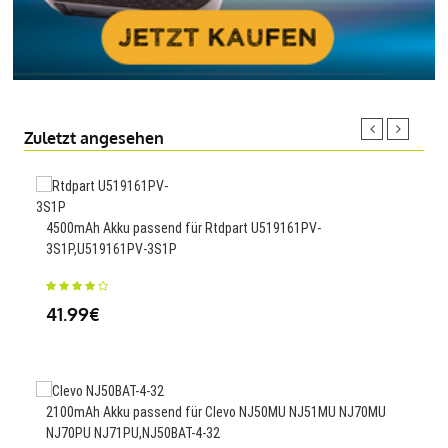
Zuletzt angesehen
3500
4500mAh Akku passend für Rtdpart U519161PV-
3S1P,U519161PV-3S1P
23
41.99€
4000
SM9
2100mAh Akku passend für Clevo NJ50MU NJ51MU NJ70MU
NJ70PU NJ71PU,NJ50BAT-4-32