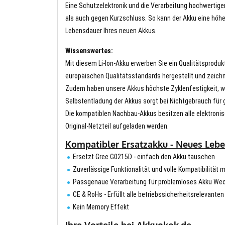
Eine Schutzelektronik und die Verarbeitung hochwertig
als auch gegen Kurzschluss. So kann der Akku eine höhe
Lebensdauer Ihres neuen Akkus.
Wissenswertes:
Mit diesem Li-Ion-Akku erwerben Sie ein Qualitätsproduk
europäischen Qualitätsstandards hergestellt und zeichn
Zudem haben unsere Akkus höchste Zyklenfestigkeit, wa
Selbstentladung der Akkus sorgt bei Nichtgebrauch für g
Die kompatiblen Nachbau-Akkus besitzen alle elektronis
Original-Netzteil aufgeladen werden.
Kompatibler Ersatzakku - Neues Lebe
Ersetzt Gree G0215D - einfach den Akku tauschen
Zuverlässige Funktionalität und volle Kompatibilität 
Passgenaue Verarbeitung für problemloses Akku We
CE & RoHs - Erfüllt alle betriebssicherheitsrelevante
Kein Memory Effekt
Ihre Vorteile bei Akkuokok.de.