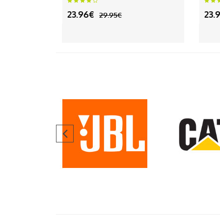
23.96€
23.
29.95€