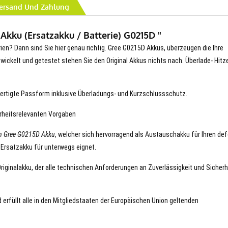
ersand Und Zahlung
kku (Ersatzakku / Batterie) G0215D "
rien? Dann sind Sie hier genau richtig. Gree G0215D Akkus, überzeugen die Ihre
entwickelt und getestet stehen Sie den Original Akkus nichts nach. Überlade- Hitz
ertigte Passform inklusive Überladungs- und Kurzschlussschutz.
erheitsrelevanten Vorgaben
n Gree G0215D Akku
, welcher sich hervorragend als Austauschakku für Ihren de
 Ersatzakku für unterwegs eignet.
Originalakku, der alle technischen Anforderungen an Zuverlässigkeit und Sicherh
 erfüllt alle in den Mitgliedstaaten der Europäischen Union geltenden