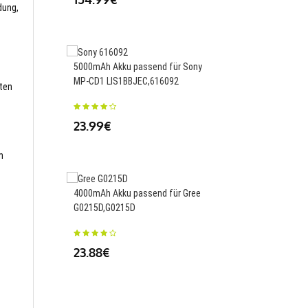
dung,
5000mAh Akku passend für Sony
780mAh Akku passend 
MP-CD1 LIS1BBJEC,616092
V626 V636 V686G Q22
sten
UAV,603048
23.99€
23.88€
m
4000mAh Akku passend für Gree
G0215D,G0215D
2575mAh Akku passen
Samsung Galaxy Z Flip
BF707ABY
23.88€
25.68€