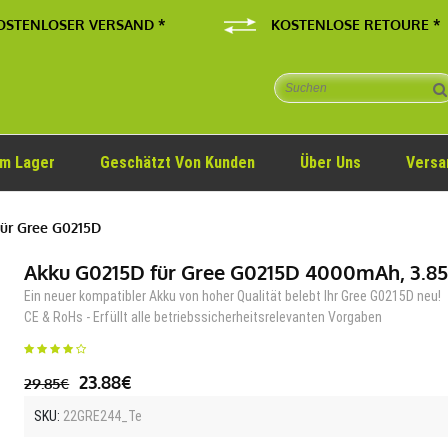
OSTENLOSER VERSAND *
KOSTENLOSE RETOURE *
Im Lager
Geschätzt Von Kunden
Über Uns
Versa
ür Gree G0215D
Akku G0215D für Gree G0215D 4000mAh, 3.8
Ein neuer kompatibler Akku von hoher Qualität belebt Ihr Gree G0215D neu!
CE & RoHs - Erfüllt alle betriebssicherheitsrelevanten Vorgaben
23.88€
29.85€
SKU:
22GRE244_Te