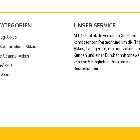
KATEGORIEN
UNSER SERVICE
Mit Akkuokok.de vertrauen Sie Ihrem
ug-Akkus
kompetenten Partner rund um die T
& Smartphone Akkus
Akkus, Ladegeräte, etc. mit zufriede
Kunden und einer Durchschnittsbewe
e-Scanner Akkus
von von 5 möglichen Punkten bei
-Akkus
Beurteilungen.
 Akkus
© 2026 Akkuokok.de Onlineshop - All Rights Reserved.