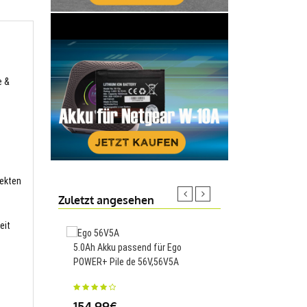
e &
fekten
Zuletzt angesehen
eit
5.0Ah Akku passend für Ego
Ersatnetzteil für MSI 
POWER+ Pile de 56V,56V5A
11UE-088NEU 180W
154.99€
69.99€