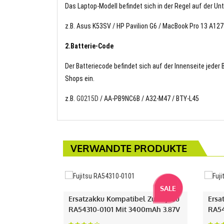
Das Laptop-Modell befindet sich in der Regel auf der Un
z.B. Asus K53SV / HP Pavilion G6 / MacBook Pro 13 A12
2.Batterie-Code
Der Batteriecode befindet sich auf der Innenseite jeder
Shops ein.
z.B.
G0215D
/ AA-PB9NC6B / A32-M47 / BTY-L45
VERWANDTE PRODUKTE
SALE
Ersatzakku Kompatibel Zu Fujitsu
Ersa
RA54310-0101 Mit 3400mAh 3.87V
RA54