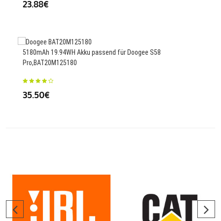
23.88€
Ersa
5180mAh 19.94WH Akku passend für Doogee S58
Pro,BAT20M125180
47
35.50€