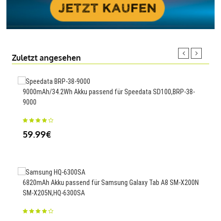
Zuletzt angesehen
9000mAh/34.2Wh Akku passend für Speedata SD100,BRP-38-
60Wh
9000
E653
59.99€
59
6820mAh Akku passend für Samsung Galaxy Tab A8 SM-X200N
4400
SM-X205N,HQ-6300SA
47