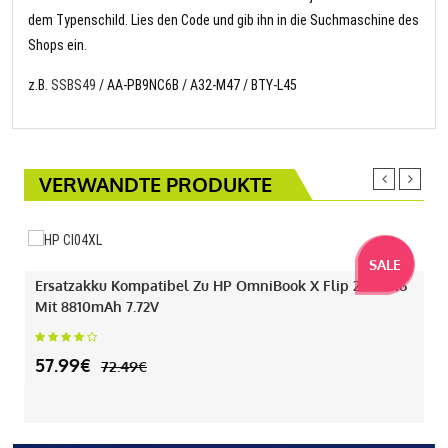
dem Typenschild. Lies den Code und gib ihn in die Suchmaschine des
Shops ein.
z.B.
SSBS49
/ AA-PB9NC6B / A32-M47 / BTY-L45
VERWANDTE PRODUKTE
SALE
Ersatzakku Kompatibel Zu HP OmniBook X Flip 2-IN-1 16
Mit 8810mAh 7.72V
57.99€
72.49€