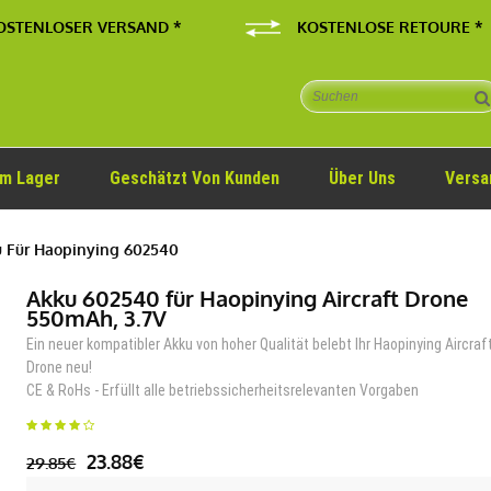
OSTENLOSER VERSAND *
KOSTENLOSE RETOURE *
Im Lager
Geschätzt Von Kunden
Über Uns
Versa
 Für Haopinying 602540
Akku 602540 für Haopinying Aircraft Drone
550mAh, 3.7V
Ein neuer kompatibler Akku von hoher Qualität belebt Ihr Haopinying Aircraf
Drone neu!
CE & RoHs - Erfüllt alle betriebssicherheitsrelevanten Vorgaben
23.88€
29.85€