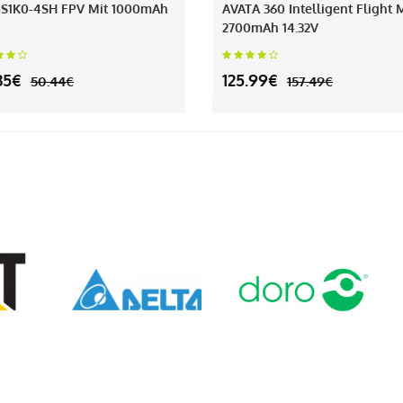
S1K0-4SH FPV Mit 1000mAh
AVATA 360 Intelligent Flight 
2700mAh 14.32V
35€
125.99€
50.44€
157.49€