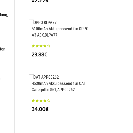
dung,
5100mAh Akku passend für OPPO
550mAh Akku passend
A3 A3X,BLPA77
Haopinying Aircraft D
sten
23.88€
23.88€
m
4530mAh Akku passend für CAT
1300mAh Akku passend
Caterpillar S61,APP00262
X450 Remote Control 
Glide Aircraft,603462
34.00€
34.00€