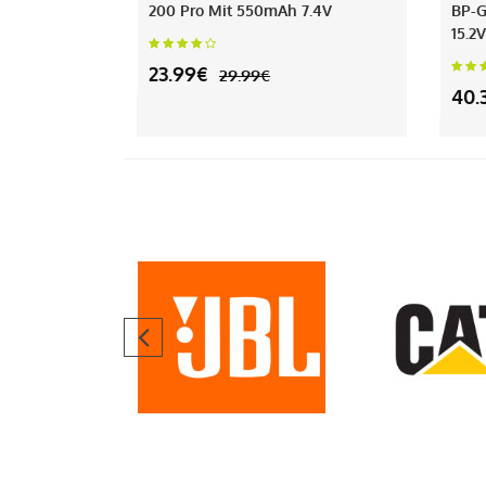
200 Pro Mit 550mAh 7.4V
BP-G
15.2V
23.99€
29.99€
40.