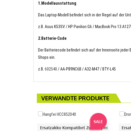
1.Modellausstattung
Das Laptop-Modell befindet sich in der Regel auf der Un
z.B. Asus K53SV / HP Pavilion G6 / MacBook Pro 13 A127
2.Batterie-Code
Der Batteriecode befindet sich auf der Innenseite jeder
Shops ein.
z.B.
602540
/ AA-PB9NC6B / A32-M47 / BTY-L45
VERWANDTE PRODUKTE
SALE
Ersatzakku Kompatibel Zu Hangfei
Ersa