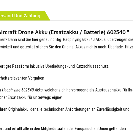
ersand Und Zahlung
rcraft Drone Akku (Ersatzakku / Batterie) 602540 "
rien? Dann sind Sie hier genau richtig. Haopinying 602540 Akkus, überzeugen die
entwickelt und getestet stehen Sie den Original Akkus nichts nach. Überlade- Hitz
ertigte Passform inklusive Überladungs- und Kurzschlussschutz.
erheitsrelevanten Vorgaben
n Haopinying 602540 Akku
, welcher sich hervorragend als Austauschakku für Ih
icher Ersatzakku für unterwegs eignet.
Ihren Originalakku, der alle technischen Anforderungen an Zuverlässigkeit und
rt und erfüllt alle in den Mitgliedstaaten der Europäischen Union geltenden