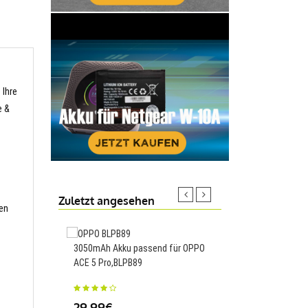
 Ihre
e &
Zuletzt angesehen
ren
3050mAh Akku passend für OPPO
1800mAh Akku passen
ACE 5 Pro,BLPB89
Coolpad 8070D,CPLD-
29.99€
23.88€