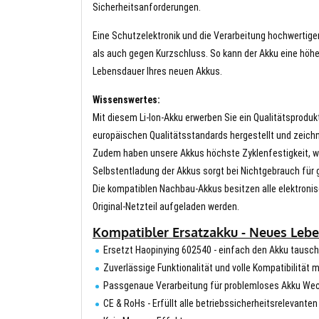
Sicherheitsanforderungen.
Eine Schutzelektronik und die Verarbeitung hochwertig
als auch gegen Kurzschluss. So kann der Akku eine höhe
Lebensdauer Ihres neuen Akkus.
Wissenswertes:
Mit diesem Li-Ion-Akku erwerben Sie ein Qualitätsproduk
europäischen Qualitätsstandards hergestellt und zeichn
Zudem haben unsere Akkus höchste Zyklenfestigkeit, wa
Selbstentladung der Akkus sorgt bei Nichtgebrauch für g
Die kompatiblen Nachbau-Akkus besitzen alle elektronis
Original-Netzteil aufgeladen werden.
Kompatibler Ersatzakku - Neues Leben
Ersetzt Haopinying 602540 - einfach den Akku tausc
Zuverlässige Funktionalität und volle Kompatibilität m
Passgenaue Verarbeitung für problemloses Akku We
CE & RoHs - Erfüllt alle betriebssicherheitsrelevante