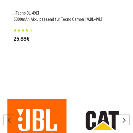
5000mAh Akku passend für Tecno Camon 19,BL-49LT
5547
1631
25.88€
45