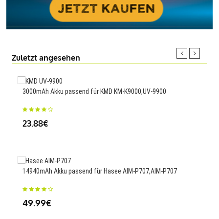
Zuletzt angesehen
3000mAh Akku passend für KMD KM-K9000,UV-9900
5000
23.88€
25
14940mAh Akku passend für Hasee AIM-P707,AIM-P707
5000
50B
49.99€
23