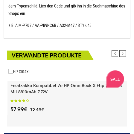
dem Typenschild. Lies den Code und gib ihn in die Suchmaschine des
Shops ein.
z.B.
AIM-P707
/ AA-PB9NC6B / A32-M47 / BTY-L45
VERWANDTE PRODUKTE
SALE
Ersatzakku Kompatibel Zu HP OmniBook X Flip 2-IN-1 16
Mit 8810mAh 7.72V
57.99€
72.49€