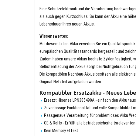
Eine Schutzelektronik und die Verarbeitung hochwertig
als auch gegen Kurzschluss. So kann der Akku eine höhe
Lebensdauer Ihres neuen Akkus.
Wissenswertes:
Mit diesem Li-Ion-Akku erwerben Sie ein Qualitätsproduk
europäischen Qualitätsstandards hergestellt und zeichn
Zudem haben unsere Akkus höchste Zyklenfestigkeit, wa
Selbstentladung der Akkus sorgt bei Nichtgebrauch für g
Die kompatiblen Nachbau-Akkus besitzen alle elektronis
Original-Netzteil aufgeladen werden.
Kompatibler Ersatzakku - Neues Lebe
Ersetzt Hisense LPN385490A - einfach den Akku tau
Zuverlässige Funktionalität und volle Kompatibilität m
Passgenaue Verarbeitung für problemloses Akku We
CE & RoHs - Erfüllt alle betriebssicherheitsrelevante
Kein Memory Effekt