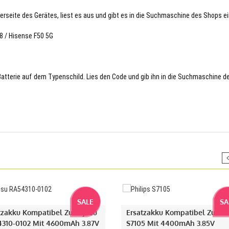
terseite des Gerätes, liest es aus und gibt es in die Suchmaschine des Shops ei
8 / Hisense F50 5G
 Batterie auf dem Typenschild. Lies den Code und gib ihn in die Suchmaschine d
SALE
SA
tzakku Kompatibel Zu Fujitsu
Ersatzakku Kompatibel Zu Phi
310-0102 Mit 4600mAh 3.87V
S7105 Mit 4400mAh 3.85V