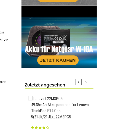
die
Hitze
hren
Zuletzt angesehen
d
4948mAh Akku passend für Lenovo
2000mAh Akku passen
ThinkPad E14 Gen
Hisense E968 EG970 H
5(21JK/21JL),L22M3PG5
E968,LI37200C