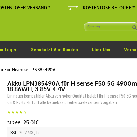
OSTENLOSER VERSAND *
KOSTENLOSE RETOURE *
Im Lager
Geschätzt Von Kunden
Über Uns
Versa
u Für Hisense LPN385490A
Akku LPN385490A für Hisense F50 5G 4900
18.86WH, 3.85V 4.4V
Ein neuer kompatibler Akku von hoher Qualität belebt Ihr Hisense F50 5G ne
CE & RoHs - Erfüllt alle betriebssicherheitsrelevanten Vorgaben
25.01€
31.26€
SKU:
20IV743_Te