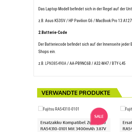
Das Laptop-Modell befindet sich in der Regel auf der Un
z.B. Asus K53SV / HP Pavilion G6 / MacBook Pro 13 A127
2.Batterie-Code
Der Batteriecode befindet sich auf der Innenseite jeder
Shops ein.
z.B.
LPN385490A
/ AA-PB9NC6B / A32-M47 / BTY-L45
VERWANDTE PRODUKTE
SALE
Ersatzakku Kompatibel Zu Fujitsu
Ersa
RA54310-0101 Mit 3400mAh 3.87V
RA54