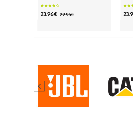
23.96€
23.
29.95€