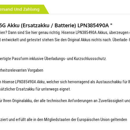
ersand Und Zahlung
5G Akku (Ersatzakku / Batterie) LPN385490A "
erien? Dann sind Sie hier genau richtig. Hisense LPN385490A Akkus, überzeugen 
erät entwickelt und getestet stehen Sie den Original Akkus nichts nach. Überlade- 
ertigte Passform inklusive Überladungs- und Kurzschlussschutz.
erheitsrelevanten Vorgaben
n Hisense LPN385490A Akku
, welcher sich hervorragend als Austauschakku für I
ätzlicher Ersatzakku für unterwegs eignet.
 Ihren Originalakku, der alle technischen Anforderungen an Zuverlässigkeit un
iert und erfüllt alle in den Mitgliedstaaten der Europäischen Union geltenden