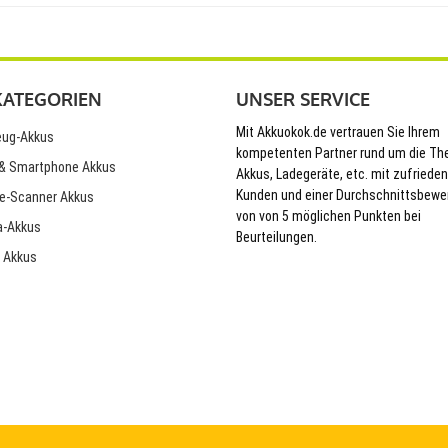
KATEGORIEN
UNSER SERVICE
Mit Akkuokok.de vertrauen Sie Ihrem
ug-Akkus
kompetenten Partner rund um die T
& Smartphone Akkus
Akkus, Ladegeräte, etc. mit zufriede
Kunden und einer Durchschnittsbewe
e-Scanner Akkus
von von 5 möglichen Punkten bei
-Akkus
Beurteilungen.
 Akkus
© 2026 Akkuokok.de Onlineshop - All Rights Reserved.