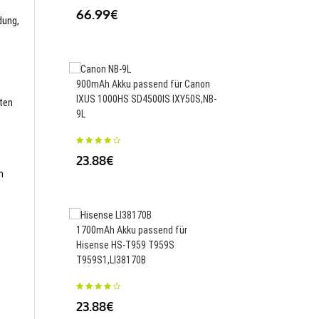
66.99€
23.88€
dung,
900mAh Akku passend für Canon
2000mAh Akku passen
IXUS 1000HS SD4500IS IXY50S,NB-
Hisense E625T,LI3720
sten
9L
23.88€
23.88€
m
1000mAh Akku passen
1700mAh Akku passend für
S95 IXUS 95 105 200 2
Hisense HS-T959 T959S
SX240HS,NB-6L
T959S1,LI38170B
23.88€
23.88€