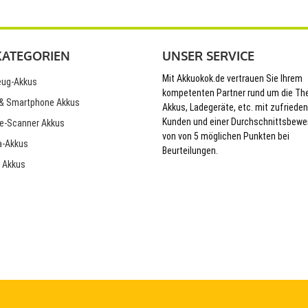
KATEGORIEN
UNSER SERVICE
Mit Akkuokok.de vertrauen Sie Ihrem
ug-Akkus
kompetenten Partner rund um die T
& Smartphone Akkus
Akkus, Ladegeräte, etc. mit zufriede
Kunden und einer Durchschnittsbewe
e-Scanner Akkus
von von 5 möglichen Punkten bei
-Akkus
Beurteilungen.
 Akkus
© 2026 Akkuokok.de Onlineshop - All Rights Reserved.