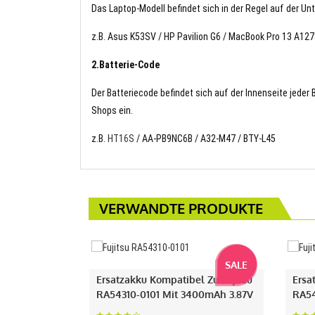
Das Laptop-Modell befindet sich in der Regel auf der Un
z.B. Asus K53SV / HP Pavilion G6 / MacBook Pro 13 A1
2.Batterie-Code
Der Batteriecode befindet sich auf der Innenseite jeder
Shops ein.
z.B.
HT16S
/ AA-PB9NC6B / A32-M47 / BTY-L45
VERWANDTE PRODUKTE
SALE
Ersatzakku Kompatibel Zu Fujitsu
Ersa
RA54310-0101 Mit 3400mAh 3.87V
RA54