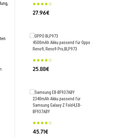
dung,
27.96€
4400mAh/17.02WH Ak
für OPPO Reno 4 4G,B
sten
4500mAh Akku passend für Oppo
Reno9, Reno9 Pro,BLP973
34.00€
25.88€
m
2200mah/32WH/3 cell
passend für Lenovo B
2340mAh Akku passend für
M4400 M4450 V4400 ,
Samsung Galaxy Z Fold4,EB-
BF937ABY
70.50€
45.71€