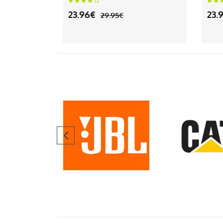
23.96€
23.
29.95€