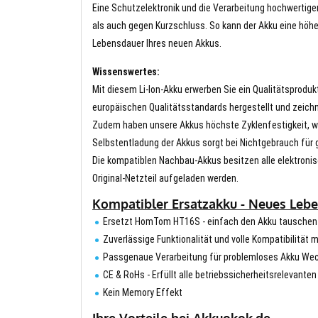
Eine Schutzelektronik und die Verarbeitung hochwertig
als auch gegen Kurzschluss. So kann der Akku eine höhe
Lebensdauer Ihres neuen Akkus.
Wissenswertes:
Mit diesem Li-Ion-Akku erwerben Sie ein Qualitätsproduk
europäischen Qualitätsstandards hergestellt und zeichn
Zudem haben unsere Akkus höchste Zyklenfestigkeit, wa
Selbstentladung der Akkus sorgt bei Nichtgebrauch für g
Die kompatiblen Nachbau-Akkus besitzen alle elektronis
Original-Netzteil aufgeladen werden.
Kompatibler Ersatzakku - Neues Leb
Ersetzt HomTom HT16S - einfach den Akku tauschen
Zuverlässige Funktionalität und volle Kompatibilität
Passgenaue Verarbeitung für problemloses Akku We
CE & RoHs - Erfüllt alle betriebssicherheitsrelevante
Kein Memory Effekt
Ihre Vorteile bei Akkuokok.de.