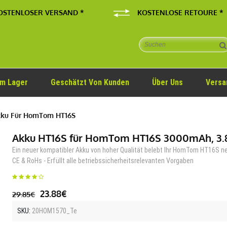
OSTENLOSER VERSAND *
KOSTENLOSE RETOURE *
Im Lager
Geschätzt Von Kunden
Über Uns
Versa
ku Für HomTom HT16S
Akku HT16S für HomTom HT16S 3000mAh, 3.
Ein neuer kompatibler Akku von hoher Qualität belebt Ihr HomTom HT16S n
CE & RoHs - Erfüllt alle betriebssicherheitsrelevanten Vorgaben
23.88€
29.85€
SKU:
20HOM1570_Te