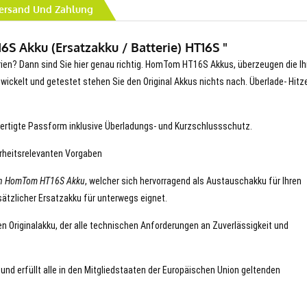
ersand Und Zahlung
 Akku (Ersatzakku / Batterie) HT16S "
erien? Dann sind Sie hier genau richtig. HomTom HT16S Akkus, überzeugen die Ih
entwickelt und getestet stehen Sie den Original Akkus nichts nach. Überlade- Hitz
ertigte Passform inklusive Überladungs- und Kurzschlussschutz.
erheitsrelevanten Vorgaben
en HomTom HT16S Akku
, welcher sich hervorragend als Austauschakku für Ihren
ätzlicher Ersatzakku für unterwegs eignet.
n Originalakku, der alle technischen Anforderungen an Zuverlässigkeit und
nd erfüllt alle in den Mitgliedstaaten der Europäischen Union geltenden