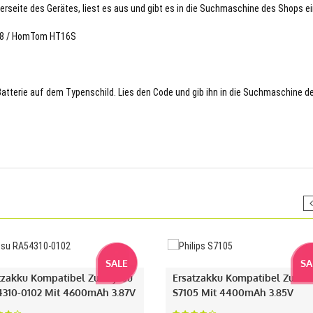
terseite des Gerätes, liest es aus und gibt es in die Suchmaschine des Shops ei
278 / HomTom HT16S
 Batterie auf dem Typenschild. Lies den Code und gib ihn in die Suchmaschine d
SALE
SA
tzakku Kompatibel Zu Fujitsu
Ersatzakku Kompatibel Zu Phi
310-0102 Mit 4600mAh 3.87V
S7105 Mit 4400mAh 3.85V