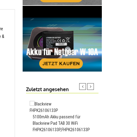
re
e &
Zuletzt angesehen
3000mAh Akku passen
5100mAh Akku passend für
HomTom HT16S,HT16
Blackview Pad TAB 30 WiFi
FHPK26106133P,FHPK26106133P
23.88€