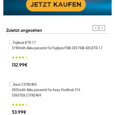
Zuletzt angesehen
3190mAh Akku passend für Fujikura FSM-33S FSM-43S,BTR-17
272
132.99€
36
5825mAh Akku passend für Asus VivoBook S16
430
S3607QA,C31N2404
25
53.99€