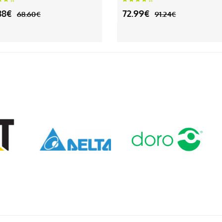
88€
72.99€
68.60€
91.24€