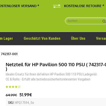
OSTENLOSER VERSAND *
KOSTENLOSE RETOURE *
Im Lager
Geschätzt Von Kunden
Über Uns
Versa
 742317-001
Netzteil für HP Pavilion 500 110 PSU ( 742317-
)
Idealer Ersatz für Ihren defekten HP Pavilion 500 110 PSU Ladegerät.
CE & RoHs - Erfüllt alle betriebssicherheitsrelevanten Vorgaben
51.99€
64.99€
SKU:
HPQ17594_Se