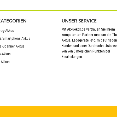
KATEGORIEN
UNSER SERVICE
Mit Akkuokok.de vertrauen Sie Ihrem
ug-Akkus
kompetenten Partner rund um die T
& Smartphone Akkus
Akkus, Ladegeräte, etc. mit zufriede
Kunden und einer Durchschnittsbewe
e-Scanner Akkus
von von 5 möglichen Punkten bei
-Akkus
Beurteilungen.
 Akkus
© 2026 Akkuokok.de Onlineshop - All Rights Reserved.