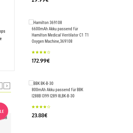
25.11€
6600mAh Akku passend für
ops
Hamilton Medical Ventilator C1 T1
ie
Oxygen Machine,369108
2300mAH Akku passend
EVX531 EVX539 EVX5
172.99€
EVX450 EVX451 EVX4
EVX571 EVX581,FNB-V
38.06€
800mAh Akku passend für BBK
I288B I399 I289 I8,BK-B-30
LE
SALE
23.88€
Ersatnetzteil für HP P
5/G8
Ersatnetzteil Für Dell Optiplex
Ersatnetzteil
110 PSU 180W
3710 3910 3901 240W
SFF 450W