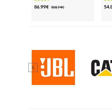
86.99€
54.
108.74€