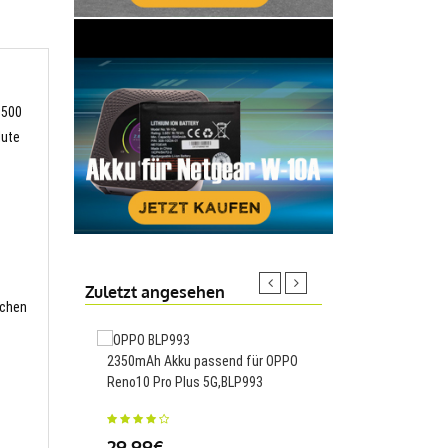
 500
lute
Zuletzt angesehen
schen
2350mAh Akku passend für OPPO
Reno10 Pro Plus 5G,BLP993
5100mAh 18.87WH Ak
für Samsung Galaxy Ta
P6800/10,SP397281A
29.99€