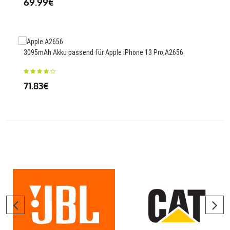
69.99€
3470
3095mAh Akku passend für Apple iPhone 13 Pro,A2656
PP6
71.83€
25.