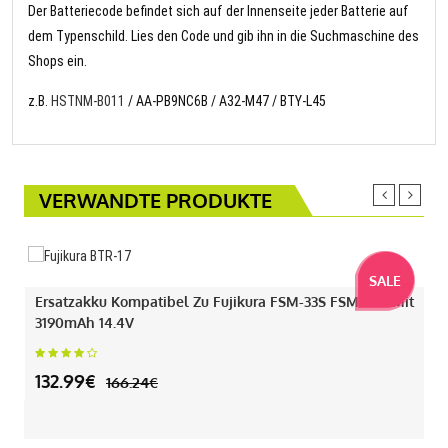
Der Batteriecode befindet sich auf der Innenseite jeder Batterie auf
dem Typenschild. Lies den Code und gib ihn in die Suchmaschine des
Shops ein.
z.B.
HSTNM-B011
/ AA-PB9NC6B / A32-M47 / BTY-L45
VERWANDTE PRODUKTE
SALE
Ersatzakku Kompatibel Zu Fujikura FSM-33S FSM-43S Mit
3190mAh 14.4V
132.99€
166.24€