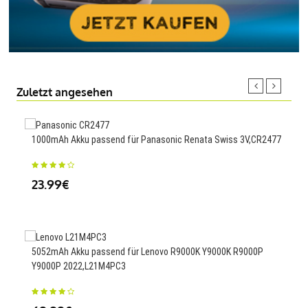
Zuletzt angesehen
1000mAh Akku passend für Panasonic Renata Swiss 3V,CR2477
Akku
23.99€
49
5052mAh Akku passend für Lenovo R9000K Y9000K R9000P
5000
Y9000P 2022,L21M4PC3
23