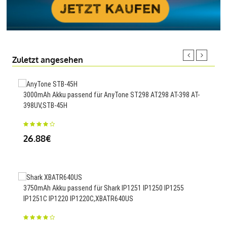
Zuletzt angesehen
3000mAh Akku passend für AnyTone ST298 AT298 AT-398 AT-
1800
398UV,STB-45H
VX6
26.88€
25
3750mAh Akku passend für Shark IP1251 IP1250 IP1255
IP1251C IP1220 IP1220C,XBATR640US
Akku