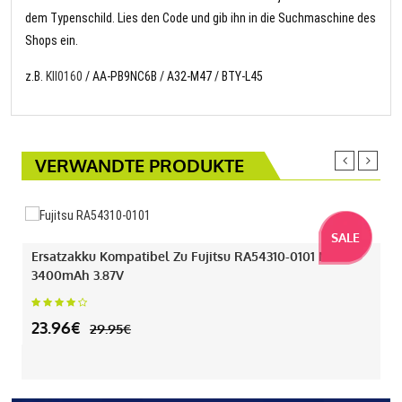
dem Typenschild. Lies den Code und gib ihn in die Suchmaschine des
Shops ein.
z.B.
KII0160
/ AA-PB9NC6B / A32-M47 / BTY-L45
VERWANDTE PRODUKTE
SALE
Ersatzakku Kompatibel Zu Fujitsu RA54310-0101 Mit
3400mAh 3.87V
23.96€
29.95€