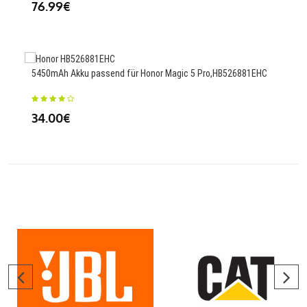
76.99€
34
5450mAh Akku passend für Honor Magic 5 Pro,HB526881EHC
920m
34.00€
25