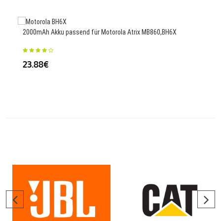
2000mAh Akku passend für Motorola Atrix MB860,BH6X
200
TK52
23.88€
37.