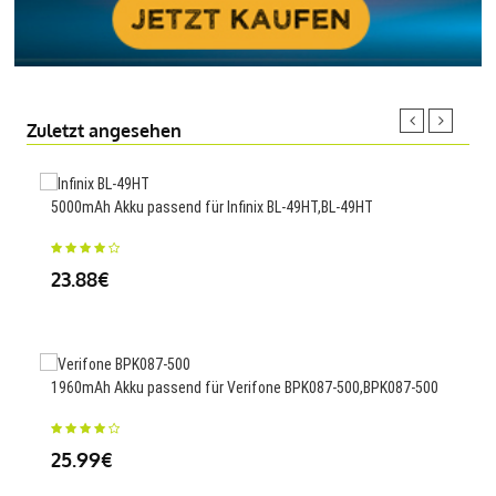
Zuletzt angesehen
5000mAh Akku passend für Infinix BL-49HT,BL-49HT
2100
23.88€
38
1960mAh Akku passend für Verifone BPK087-500,BPK087-500
150
TK43
25.99€
34.