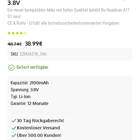
3.8V
Ein neuer kompatibler Akku von hoher Qualität belebt Ihr Huadean A11
S1 neu!
CE & RoHs - Erfüllt alle betriebssicherheitsrelevanten Vorgaben
38.99€
48.74€
SKU:
22HUA376_Oth
Sofort verfügbar
2100mAh
Kapazität:
3.8V
Spannung:
Li-Ion
Typ:
12 Monate
Garantie:
30 Tag Rückgaberecht
Kostenloser Versand
Über 500.00 Kunden!