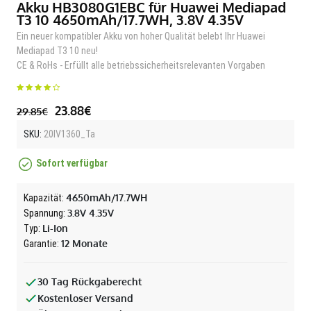
Akku HB3080G1EBC für Huawei Mediapad
T3 10 4650mAh/17.7WH, 3.8V 4.35V
Ein neuer kompatibler Akku von hoher Qualität belebt Ihr Huawei
Mediapad T3 10 neu!
CE & RoHs - Erfüllt alle betriebssicherheitsrelevanten Vorgaben
23.88€
29.85€
SKU:
20IV1360_Ta
Sofort verfügbar
4650mAh/17.7WH
Kapazität:
3.8V 4.35V
Spannung:
Li-Ion
Typ:
12 Monate
Garantie:
30 Tag Rückgaberecht
Kostenloser Versand