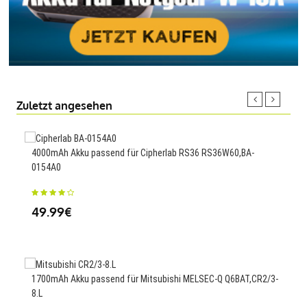
Zuletzt angesehen
4000mAh Akku passend für Cipherlab RS36 RS36W60,BA-
2900
0154A0
23
49.99€
2000
1700mAh Akku passend für Mitsubishi MELSEC-Q Q6BAT,CR2/3-
T90
8.L