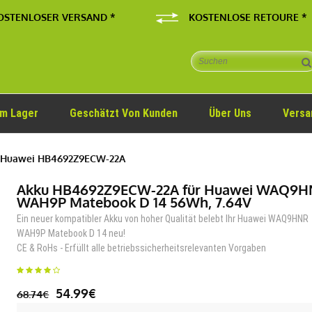
OSTENLOSER VERSAND *
KOSTENLOSE RETOURE *
Im Lager
Geschätzt Von Kunden
Über Uns
Versa
 Huawei HB4692Z9ECW-22A
Akku HB4692Z9ECW-22A für Huawei WAQ9
WAH9P Matebook D 14 56Wh, 7.64V
Ein neuer kompatibler Akku von hoher Qualität belebt Ihr Huawei WAQ9HNR
WAH9P Matebook D 14 neu!
CE & RoHs - Erfüllt alle betriebssicherheitsrelevanten Vorgaben
54.99€
68.74€