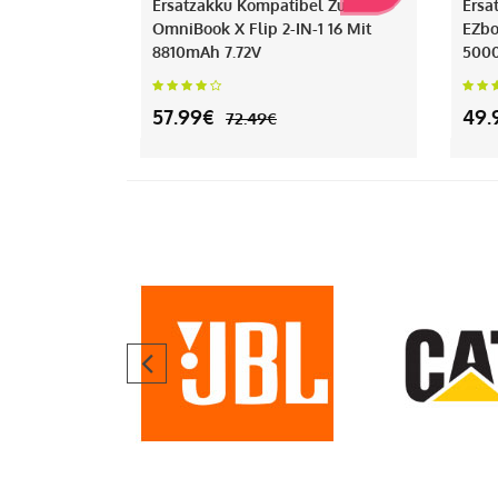
Ersatzakku Kompatibel Zu HP
Ersa
OmniBook X Flip 2-IN-1 16 Mit
EZbo
8810mAh 7.72V
500
57.99€
49.
72.49€