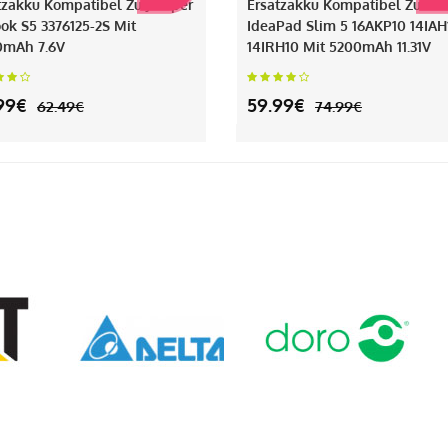
tzakku Kompatibel Zu Jumper
Ersatzakku Kompatibel Zu Le
ok S5 3376125-2S Mit
IdeaPad Slim 5 16AKP10 14IAH
0mAh 7.6V
14IRH10 Mit 5200mAh 11.31V
99€
59.99€
62.49€
74.99€