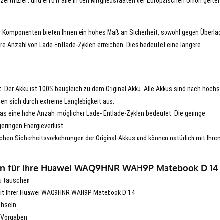
tifiziert und erfüllt alle in den Mitgliedstaaten der Europäischen Union gelte
er Komponenten bieten Ihnen ein hohes Maß an Sicherheit, sowohl gegen Überla
re Anzahl von Lade-Entlade-Zyklen erreichen. Dies bedeutet eine längere
t. Der Akku ist 100% baugleich zu dem Original Akku. Alle Akkus sind nach höch
en sich durch extreme Langlebigkeit aus.
s eine hohe Anzahl möglicher Lade- Entlade-Zyklen bedeutet. Die geringe
eringen Energieverlust.
chen Sicherheitsvorkehrungen der Original-Akkus und können natürlich mit Ihre
ben für Ihre Huawei WAQ9HNR WAH9P Matebook D 14
u tauschen
ät mit Ihrer Huawei WAQ9HNR WAH9P Matebook D 14
chseln
n Vorgaben