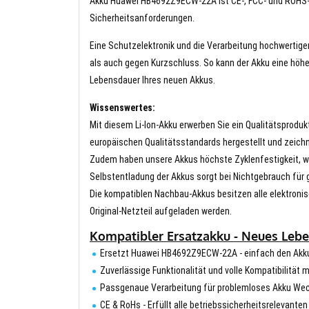
Akku Huawei HB4692Z9ECW-22A ist CE-, FCC- und ROHS-zer
Sicherheitsanforderungen.
Eine Schutzelektronik und die Verarbeitung hochwertig
als auch gegen Kurzschluss. So kann der Akku eine höhe
Lebensdauer Ihres neuen Akkus.
Wissenswertes:
Mit diesem Li-Ion-Akku erwerben Sie ein Qualitätsproduk
europäischen Qualitätsstandards hergestellt und zeichn
Zudem haben unsere Akkus höchste Zyklenfestigkeit, wa
Selbstentladung der Akkus sorgt bei Nichtgebrauch für g
Die kompatiblen Nachbau-Akkus besitzen alle elektronis
Original-Netzteil aufgeladen werden.
Kompatibler Ersatzakku - Neues Le
Ersetzt Huawei HB4692Z9ECW-22A - einfach den Akk
Zuverlässige Funktionalität und volle Kompatibilit
Passgenaue Verarbeitung für problemloses Akku We
CE & RoHs - Erfüllt alle betriebssicherheitsrelevante