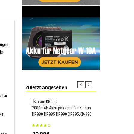
eugen
de-
Zuletzt angesehen
u für
2000mAh Akku passend für Kirisun
DP980 DP985 DP990 DP995,KB-990
56Wh Akku passend fü
it
WAQ9HNR WAH9P Mat
14,HB4692Z9ECW-22A
40.99€