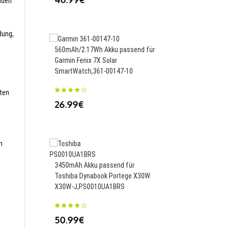
nden
54.99€
dung,
560mAh/2.17Wh Akku passend für
Garmin Fenix 7X Solar
SmartWatch,361-00147-10
1000mAh Akku passen
Densply Propex X-sma
sten
Equipment,X-smart
26.99€
35.99€
m
3450mAh Akku passend für
Toshiba Dynabook Portege X30W
X30W-J,PS0010UA1BRS
Akku passend für Citi
U608 U680 U700
U706,CTL920F(295-69
50.99€