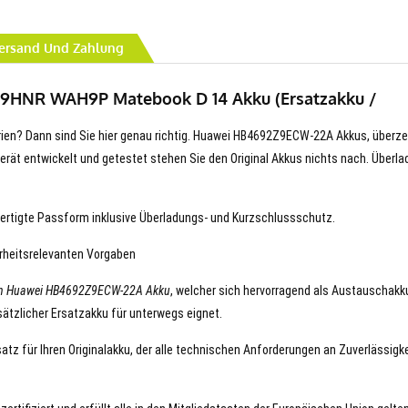
ersand Und Zahlung
9HNR WAH9P Matebook D 14 Akku (Ersatzakku /
terien? Dann sind Sie hier genau richtig. Huawei HB4692Z9ECW-22A Akkus, überz
hr Gerät entwickelt und getestet stehen Sie den Original Akkus nichts nach. Überla
ertigte Passform inklusive Überladungs- und Kurzschlussschutz.
erheitsrelevanten Vorgaben
en Huawei HB4692Z9ECW-22A Akku
, welcher sich hervorragend als Austauschakk
sätzlicher Ersatzakku für unterwegs eignet.
z für Ihren Originalakku, der alle technischen Anforderungen an Zuverlässigke