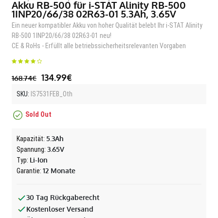
Akku RB-500 für i-STAT Alinity RB-500
1INP20/66/38 02R63-01 5.3Ah, 3.65V
Ein neuer kompatibler Akku von hoher Qualität belebt Ihr i-STAT Alinity
RB-500 1INP20/66/38 02R63-01 neu!
CE & RoHs - Erfüllt alle betriebssicherheitsrelevanten Vorgaben
134.99€
168.74€
SKU:
IS7531FEB_Oth
Sold Out
5.3Ah
Kapazität:
3.65V
Spannung:
Li-Ion
Typ:
12 Monate
Garantie:
30 Tag Rückgaberecht
Kostenloser Versand