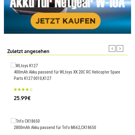
Zuletzt angesehen
400mAh Akku passend für WLtoys XK 20C RC Helicopter Spare
4610
Parts K127.0010,K127
15I
25.99€
54
2800mAh Akku passend für Trifo M662,CK18650
2500
C21