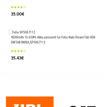
35.00€
61.
4500mAh 16.65Wh Akku passend für Fuhu Nabi DreamTab HD8
368
DMTAB IN08A,SP5067112
B52
35.43€
59