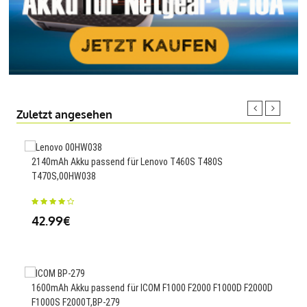
Zuletzt angesehen
2140mAh Akku passend für Lenovo T460S T480S
42Wh
T470S,00HW038
X53
42.99€
52
1600mAh Akku passend für ICOM F1000 F2000 F1000D F2000D
52Wh
F1000S F2000T,BP-279
UX4