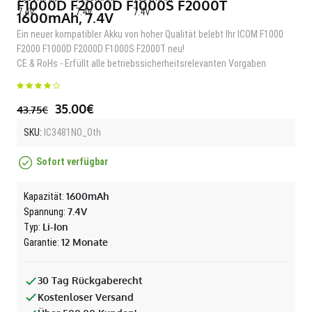
F1000D F2000D F1000S F2000T
1600mAh, 7.4V
Ein neuer kompatibler Akku von hoher Qualität belebt Ihr ICOM F1000
F2000 F1000D F2000D F1000S F2000T neu!
CE & RoHs - Erfüllt alle betriebssicherheitsrelevanten Vorgaben
35.00€
43.75€
SKU:
IC3481NO_Oth
Sofort verfügbar
1600mAh
Kapazität:
7.4V
Spannung:
Li-Ion
Typ:
12 Monate
Garantie:
30 Tag Rückgaberecht
Kostenloser Versand