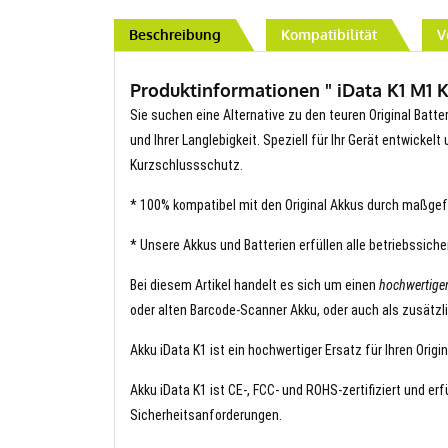
Beschreibung
Kompatibilität
V
Produktinformationen " iData K1 M1 K1
Sie suchen eine Alternative zu den teuren Original Batter
und Ihrer Langlebigkeit. Speziell für Ihr Gerät entwickel
Kurzschlussschutz.
* 100% kompatibel mit den Original Akkus durch maßgef
* Unsere Akkus und Batterien erfüllen alle betriebssich
Bei diesem Artikel handelt es sich um einen
hochwertige
oder alten Barcode-Scanner Akku, oder auch als zusätzl
Akku iData K1 ist ein hochwertiger Ersatz für Ihren Origi
Akku iData K1 ist CE-, FCC- und ROHS-zertifiziert und er
Sicherheitsanforderungen.