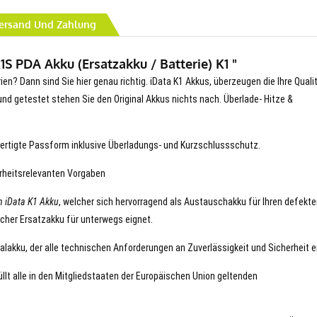
ersand Und Zahlung
S PDA Akku (Ersatzakku / Batterie) K1 "
ien? Dann sind Sie hier genau richtig. iData K1 Akkus, überzeugen die Ihre Quali
t und getestet stehen Sie den Original Akkus nichts nach. Überlade- Hitze &
ertigte Passform inklusive Überladungs- und Kurzschlussschutz.
erheitsrelevanten Vorgaben
n iData K1 Akku
, welcher sich hervorragend als Austauschakku für Ihren defekt
icher Ersatzakku für unterwegs eignet.
nalakku, der alle technischen Anforderungen an Zuverlässigkeit und Sicherheit er
füllt alle in den Mitgliedstaaten der Europäischen Union geltenden