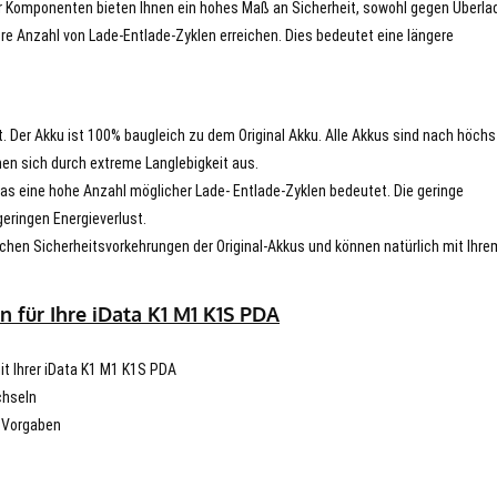
er Komponenten bieten Ihnen ein hohes Maß an Sicherheit, sowohl gegen Überla
re Anzahl von Lade-Entlade-Zyklen erreichen. Dies bedeutet eine längere
t. Der Akku ist 100% baugleich zu dem Original Akku. Alle Akkus sind nach höch
en sich durch extreme Langlebigkeit aus.
s eine hohe Anzahl möglicher Lade- Entlade-Zyklen bedeutet. Die geringe
eringen Energieverlust.
chen Sicherheitsvorkehrungen der Original-Akkus und können natürlich mit Ihre
 für Ihre iData K1 M1 K1S PDA
mit Ihrer iData K1 M1 K1S PDA
chseln
n Vorgaben