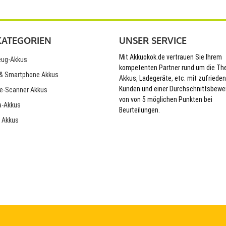
KATEGORIEN
UNSER SERVICE
Mit Akkuokok.de vertrauen Sie Ihrem
ug-Akkus
kompetenten Partner rund um die T
& Smartphone Akkus
Akkus, Ladegeräte, etc. mit zufriede
Kunden und einer Durchschnittsbewe
e-Scanner Akkus
von von 5 möglichen Punkten bei
-Akkus
Beurteilungen.
 Akkus
© 2026 Akkuokok.de Onlineshop - All Rights Reserved.