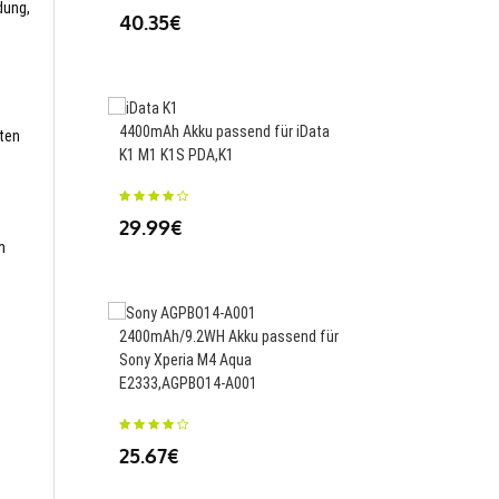
dung,
40.35€
55.99€
4400mAh Akku passend für iData
1650mAh Akku passen
sten
K1 M1 K1S PDA,K1
Mitsubishi 2CR17335A
WK17,2CR17335A
29.99€
m
69.99€
2400mAh/9.2WH Akku passend für
Sony Xperia M4 Aqua
5100mAh/19.48WH Ak
E2333,AGPBO14-A001
für Samsung Galaxy Ta
3565S
25.67€
23.88€