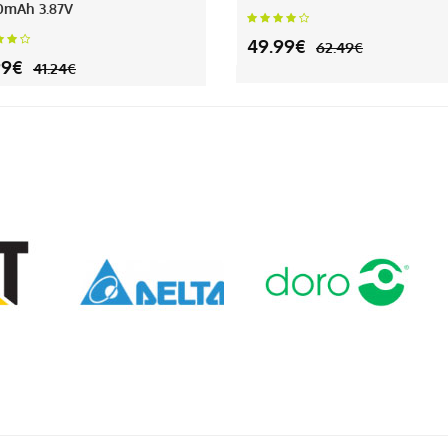
0mAh 3.87V
49.99€
62.49€
99€
41.24€