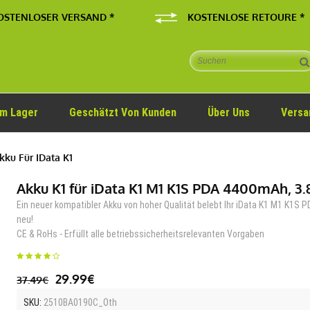
OSTENLOSER VERSAND *
KOSTENLOSE RETOURE *
Im Lager
Geschätzt Von Kunden
Über Uns
Versa
ku Für IData K1
Akku K1 für iData K1 M1 K1S PDA 4400mAh, 3.
Ein neuer kompatibler Akku von hoher Qualität belebt Ihr iData K1 M1 K1S 
neu!
CE & RoHs - Erfüllt alle betriebssicherheitsrelevanten Vorgaben
29.99€
37.49€
SKU:
2510BA0190C_Oth