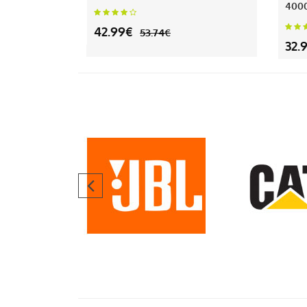
400
42.99€
53.74€
32.