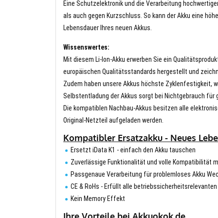
Eine Schutzelektronik und die Verarbeitung hochwertig
als auch gegen Kurzschluss. So kann der Akku eine höhe
Lebensdauer Ihres neuen Akkus.
Wissenswertes:
Mit diesem Li-Ion-Akku erwerben Sie ein Qualitätsproduk
europäischen Qualitätsstandards hergestellt und zeichn
Zudem haben unsere Akkus höchste Zyklenfestigkeit, wa
Selbstentladung der Akkus sorgt bei Nichtgebrauch für g
Die kompatiblen Nachbau-Akkus besitzen alle elektronis
Original-Netzteil aufgeladen werden.
Kompatibler Ersatzakku - Neues Leben
Ersetzt iData K1 - einfach den Akku tauschen
Zuverlässige Funktionalität und volle Kompatibilität 
Passgenaue Verarbeitung für problemloses Akku We
CE & RoHs - Erfüllt alle betriebssicherheitsrelevante
Kein Memory Effekt
Ihre Vorteile bei Akkuokok.de.