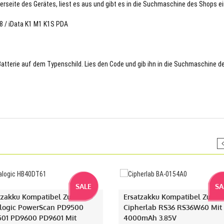
terseite des Gerätes, liest es aus und gibt es in die Suchmaschine des Shops ei
78 / iData K1 M1 K1S PDA
 Batterie auf dem Typenschild. Lies den Code und gib ihn in die Suchmaschine d
SALE
SA
tzakku Kompatibel Zu
Ersatzakku Kompatibel Zu
logic PowerScan PD9500
Cipherlab RS36 RS36W60 Mit
01 PD9600 PD9601 Mit
4000mAh 3.85V