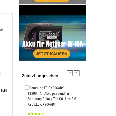
tät
en
Zuletzt angesehen
füllt.
11200mAh Akku passend für
7273mAh Akku passend
Samsung Galaxy Tab S8 Ultra SM-
Mi Notebook Pro X 14 
X900,EB-BX906ABY
15,R14B03W