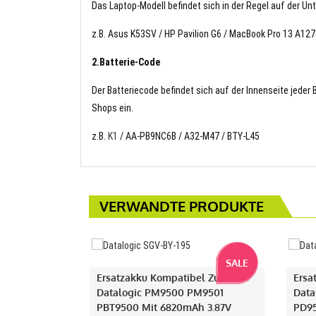
Das Laptop-Modell befindet sich in der Regel auf der Un
z.B. Asus K53SV / HP Pavilion G6 / MacBook Pro 13 A12
2.Batterie-Code
Der Batteriecode befindet sich auf der Innenseite jeder
Shops ein.
z.B.
K1
/ AA-PB9NC6B / A32-M47 / BTY-L45
VERWANDTE PRODUKTE
SALE
Ersatzakku Kompatibel Zu
Ersa
Datalogic PM9500 PM9501
Data
PBT9500 Mit 6820mAh 3.87V
PD95