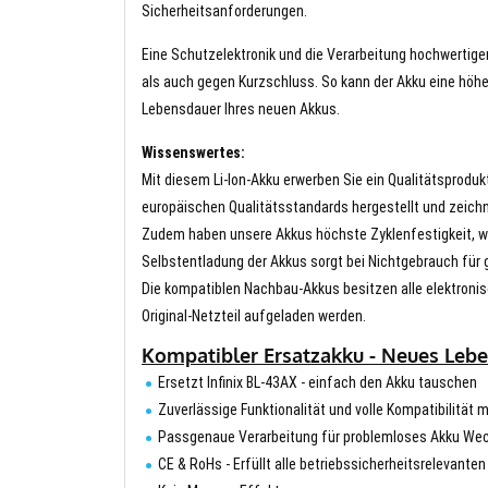
Sicherheitsanforderungen.
Eine Schutzelektronik und die Verarbeitung hochwertig
als auch gegen Kurzschluss. So kann der Akku eine höhe
Lebensdauer Ihres neuen Akkus.
Wissenswertes:
Mit diesem Li-Ion-Akku erwerben Sie ein Qualitätsproduk
europäischen Qualitätsstandards hergestellt und zeichn
Zudem haben unsere Akkus höchste Zyklenfestigkeit, wa
Selbstentladung der Akkus sorgt bei Nichtgebrauch für g
Die kompatiblen Nachbau-Akkus besitzen alle elektronis
Original-Netzteil aufgeladen werden.
Kompatibler Ersatzakku - Neues Leben
Ersetzt Infinix BL-43AX - einfach den Akku tauschen
Zuverlässige Funktionalität und volle Kompatibilität m
Passgenaue Verarbeitung für problemloses Akku We
CE & RoHs - Erfüllt alle betriebssicherheitsrelevante