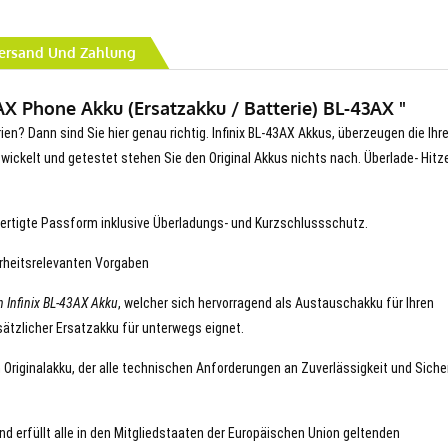
ersand Und Zahlung
AX Phone Akku (Ersatzakku / Batterie) BL-43AX "
ien? Dann sind Sie hier genau richtig. Infinix BL-43AX Akkus, überzeugen die Ihr
entwickelt und getestet stehen Sie den Original Akkus nichts nach. Überlade- Hitz
ertigte Passform inklusive Überladungs- und Kurzschlussschutz.
erheitsrelevanten Vorgaben
 Infinix BL-43AX Akku
, welcher sich hervorragend als Austauschakku für Ihren
ätzlicher Ersatzakku für unterwegs eignet.
en Originalakku, der alle technischen Anforderungen an Zuverlässigkeit und Siche
und erfüllt alle in den Mitgliedstaaten der Europäischen Union geltenden