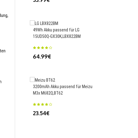
23.88€
dung,
49Wh Akku passend für LG
15UD50Q-GX30K,LBX822BM
3950mAh/15.20WH Ak
für Infinix BL-43AX Ph
sten
64.99€
27.43€
m
3200mAh Akku passend für Meizu
M3x M682Q,BT62
49Wh/3300mAh Akku p
Lenovo AIO PC HORIZ
23.54€
2S,31507327
47.51€