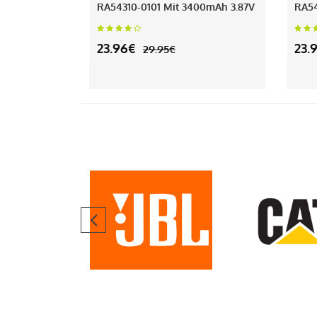
RA54310-0101 Mit 3400mAh 3.87V
RA54
23.96€
23.
29.95€