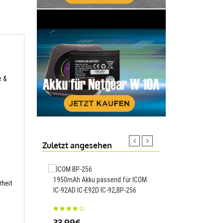
e
e &
Zuletzt angesehen
1950mAh Akku passend für ICOM
rheit
IC-92AD IC-E92D IC-92,BP-256
2000mAh Akku passen
Samsung Galaxy Golde
W2016,EB-BW201ABE
33.99€