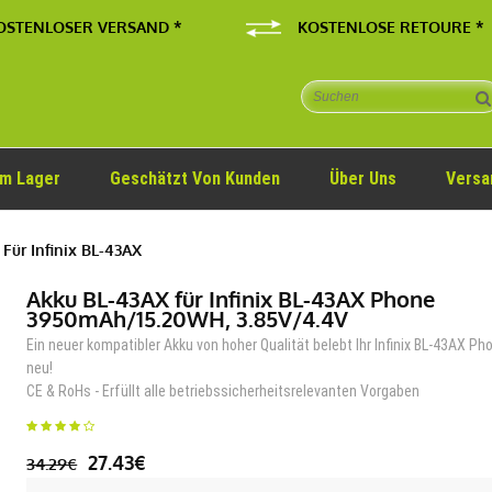
OSTENLOSER VERSAND *
KOSTENLOSE RETOURE *
Im Lager
Geschätzt Von Kunden
Über Uns
Versa
Für Infinix BL-43AX
Akku BL-43AX für Infinix BL-43AX Phone
3950mAh/15.20WH, 3.85V/4.4V
Ein neuer kompatibler Akku von hoher Qualität belebt Ihr Infinix BL-43AX Ph
neu!
CE & RoHs - Erfüllt alle betriebssicherheitsrelevanten Vorgaben
27.43€
34.29€