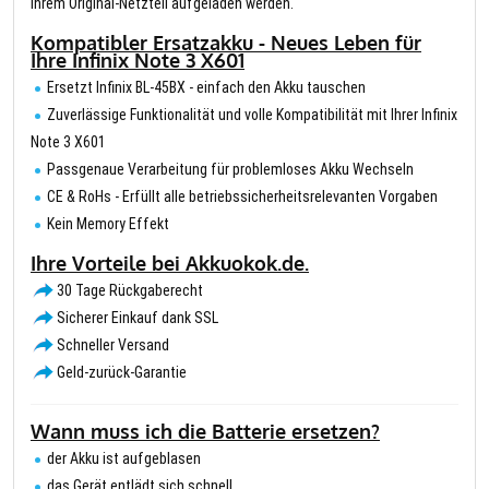
Ihrem Original-Netzteil aufgeladen werden.
Kompatibler Ersatzakku - Neues Leben für
Ihre Infinix Note 3 X601
Ersetzt Infinix BL-45BX - einfach den Akku tauschen
Zuverlässige Funktionalität und volle Kompatibilität mit Ihrer Infinix
Note 3 X601
Passgenaue Verarbeitung für problemloses Akku Wechseln
CE & RoHs - Erfüllt alle betriebssicherheitsrelevanten Vorgaben
Kein Memory Effekt
Ihre Vorteile bei Akkuokok.de.
30 Tage Rückgaberecht
Sicherer Einkauf dank SSL
Schneller Versand
Geld-zurück-Garantie
Wann muss ich die Batterie ersetzen?
der Akku ist aufgeblasen
das Gerät entlädt sich schnell