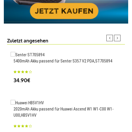
Zuletzt angesehen
5400mAh Akku passend für Senter S357 V2 PDA,ST705894
1600
A11
34.90€
23
2020mAh Akku passend für Huawei Ascend W1 W1-C00 W1-
U00,HB5V1HV
800
E49