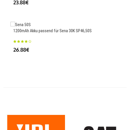
23.88€
23
1200mAh Akku passend für Sena 30K SP46,50S
4500
26.88€
45B
23