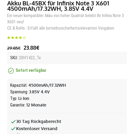
Akku BL-45BX für Infinix Note 3 X601
4500mAh/17.32WH, 3.85V 4.4V
Ein neuer kompatibler Akku von hoher Qualität belebt Ihr Infinix Note 3
X601 neu!
CE & RoHs - Erfüllt alle betriebssicherheitsrelevanten Vorgaben
23.88€
29.85€
SKU:
20IV1422_Te
Sofort verfügbar
4500mAh/17.32WH
Kapazität:
3.85V 4.4V
Spannung:
Li-Ion
Typ:
12 Monate
Garantie:
30 Tag Rückgaberecht
Kostenloser Versand