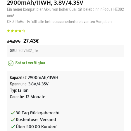
2900mAh/11WH, 3.8V/4.35V
Ein neuer kompatibler Akku von hoher Qualität belebt Ihr InFocus HE302
neu!
CE & RoHs - Erfüllt alle betriebssicherheitsrelevanten Vorgaben
27.43€
34.29€
SKU:
20IV532_Te
Sofort verfügbar
2900mAh/11WH
Kapazität:
3.8V/4.35V
Spannung:
Li-Ion
Typ:
12 Monate
Garantie:
30 Tag Rückgaberecht
Kostenloser Versand
Über 500.00 Kunden!