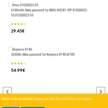
6642
6100mAh Akku passend für IMOU ROCK1-VIP 01DQ0023-
147
55,01DQ0023-55
65
29.45€
45Wh
3250Ah Akku passend für Keyence BT-B5,BT-B5
76
54.99€
Diese Seite verwendet Cookies um das Nutzererlebnis zu steigern.