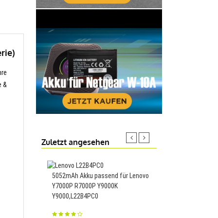
rie)
hre
e &
Zuletzt angesehen
5052mAh Akku passend für Lenovo
5000mAh/34Wh Akku p
Y7000P R7000P Y9000K
JBL Xtreme JBLXTREM
Y9000,L22B4PC0
Speaker,GSP0931134