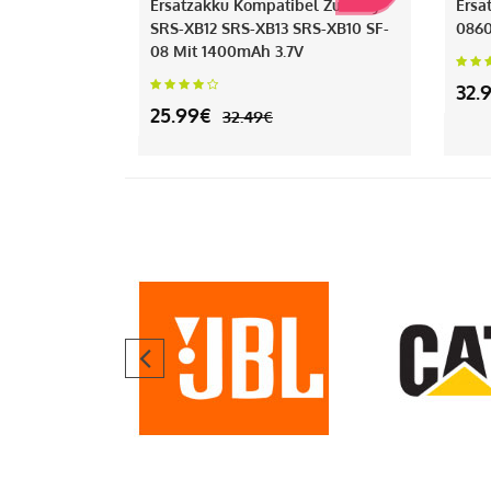
Ersatzakku Kompatibel Zu Sony
Ersa
SRS-XB12 SRS-XB13 SRS-XB10 SF-
0860
08 Mit 1400mAh 3.7V
32.
25.99€
32.49€