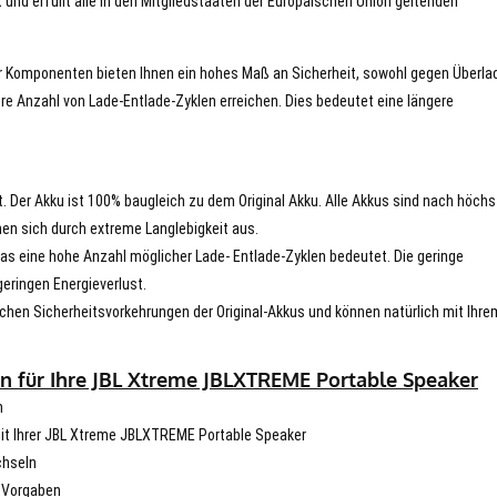
 und erfüllt alle in den Mitgliedstaaten der Europäischen Union geltenden
er Komponenten bieten Ihnen ein hohes Maß an Sicherheit, sowohl gegen Überla
re Anzahl von Lade-Entlade-Zyklen erreichen. Dies bedeutet eine längere
t. Der Akku ist 100% baugleich zu dem Original Akku. Alle Akkus sind nach höch
en sich durch extreme Langlebigkeit aus.
s eine hohe Anzahl möglicher Lade- Entlade-Zyklen bedeutet. Die geringe
eringen Energieverlust.
chen Sicherheitsvorkehrungen der Original-Akkus und können natürlich mit Ihre
n für Ihre JBL Xtreme JBLXTREME Portable Speaker
n
 mit Ihrer JBL Xtreme JBLXTREME Portable Speaker
chseln
n Vorgaben