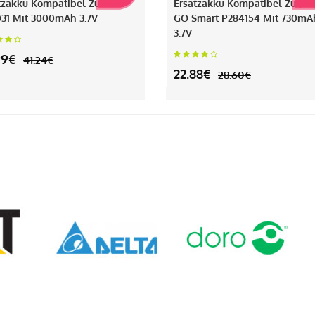
tzakku Kompatibel Zu Bose
Ersatzakku Kompatibel Zu JB
31 Mit 3000mAh 3.7V
GO Smart P284154 Mit 730mA
3.7V
99€
41.24€
22.88€
28.60€