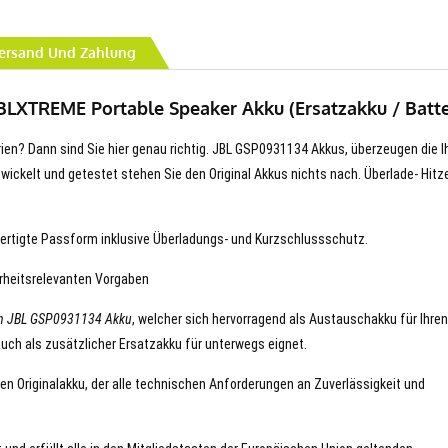
ersand Und Zahlung
BLXTREME Portable Speaker Akku (Ersatzakku / Batte
erien? Dann sind Sie hier genau richtig. JBL GSP0931134 Akkus, überzeugen die I
entwickelt und getestet stehen Sie den Original Akkus nichts nach. Überlade- Hitz
ertigte Passform inklusive Überladungs- und Kurzschlussschutz.
erheitsrelevanten Vorgaben
en JBL GSP0931134 Akku
, welcher sich hervorragend als Austauschakku für Ihren
auch als zusätzlicher Ersatzakku für unterwegs eignet.
en Originalakku, der alle technischen Anforderungen an Zuverlässigkeit und