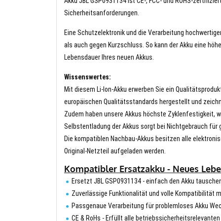
Akku JBL GSP0931134 ist CE-, FCC- und ROHS-zertifiziert
Sicherheitsanforderungen.
Eine Schutzelektronik und die Verarbeitung hochwertig
als auch gegen Kurzschluss. So kann der Akku eine höhe
Lebensdauer Ihres neuen Akkus.
Wissenswertes:
Mit diesem Li-Ion-Akku erwerben Sie ein Qualitätsproduk
europäischen Qualitätsstandards hergestellt und zeichn
Zudem haben unsere Akkus höchste Zyklenfestigkeit, wa
Selbstentladung der Akkus sorgt bei Nichtgebrauch für g
Die kompatiblen Nachbau-Akkus besitzen alle elektronis
Original-Netzteil aufgeladen werden.
Kompatibler Ersatzakku - Neues Lebe
Ersetzt JBL GSP0931134 - einfach den Akku tausche
Zuverlässige Funktionalität und volle Kompatibilität
Passgenaue Verarbeitung für problemloses Akku We
CE & RoHs - Erfüllt alle betriebssicherheitsrelevante