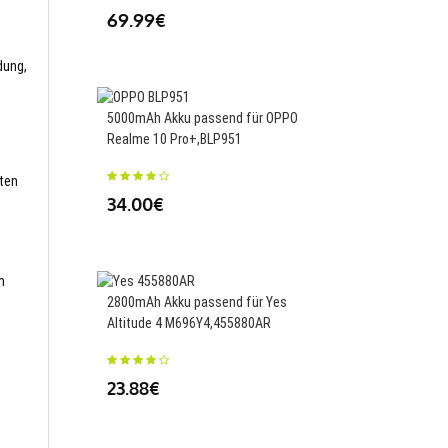
69.99€
35.49€
dung,
5000mAh Akku passend für OPPO
7300mAh/55Wh Akku p
Realme 10 Pro+,BLP951
Samsung ATIV Book 9 
Ultrabook NP910S5J,
sten
34.00€
70.00€
m
2800mAh Akku passend für Yes
Altitude 4 M696Y4,455880AR
2820MAH/10.716WH A
für Blu Life One XL L0
L050,C866640282L
23.88€
25.50€