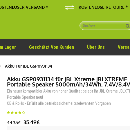
OSTENLOSER VERSAND *
KOSTENLOSE RETOURE *
Im Lager
Geschätzt Von Kunden
Über Uns
Versa
Akku Für JBL GSP0931134
Akku GSP0931134 für JBL Xtreme JBLXTREME
Portable Speaker 5000mAh/34Wh, 7.4V/8.4
Ein neuer kompatibler Akku von hoher Qualität belebt Ihr JBL Xtreme JBLX
Portable Speaker neu!
CE & RoHs - Erfüllt alle betriebssicherheitsrelevanten Vorgaben
35.49€
44.36€