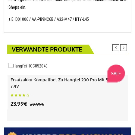
Shops ein.
z.B.
D01006
/ AA-PB9NC6B / A32-M47 / BTY-L45
VERWANDTE PRODUKTE
SALE
Ersatzakku Kompatibel Zu Hangfei 200 Pro Mit 550mAh
7.4V
23.99€
29.99€