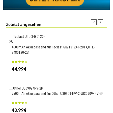
Zuletzt angesehen
100m
4600mAh Akku passend für Teclast GB/T31241-2014,UTL-
Das
3480120-2S
23
44.99€
600m
7500mAh Akku passend für Other U309094PV-2P,U309094PV-2P
Teac
40.99€
23