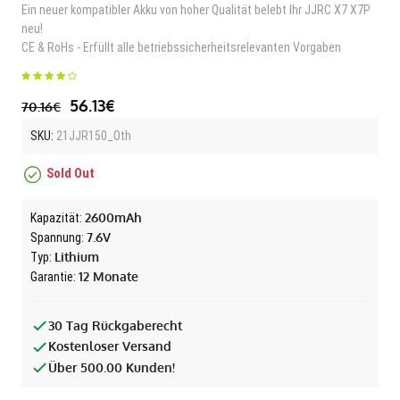
Ein neuer kompatibler Akku von hoher Qualität belebt Ihr JJRC X7 X7P
neu!
CE & RoHs - Erfüllt alle betriebssicherheitsrelevanten Vorgaben
56.13€
70.16€
SKU:
21JJR150_Oth
Sold Out
2600mAh
Kapazität:
7.6V
Spannung:
Lithium
Typ:
12 Monate
Garantie:
30 Tag Rückgaberecht
Kostenloser Versand
Über 500.00 Kunden!