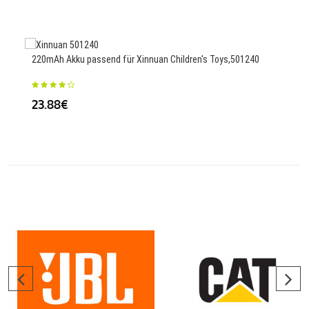
220mAh Akku passend für Xinnuan Children's Toys,501240
6135
13I
23.88€
56