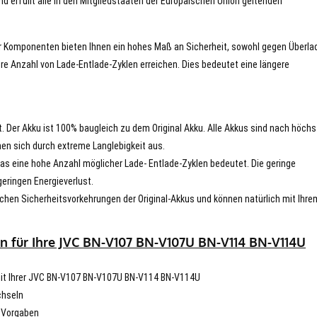
nd erfüllt alle in den Mitgliedstaaten der Europäischen Union geltenden
er Komponenten bieten Ihnen ein hohes Maß an Sicherheit, sowohl gegen Überla
re Anzahl von Lade-Entlade-Zyklen erreichen. Dies bedeutet eine längere
t. Der Akku ist 100% baugleich zu dem Original Akku. Alle Akkus sind nach höch
en sich durch extreme Langlebigkeit aus.
s eine hohe Anzahl möglicher Lade- Entlade-Zyklen bedeutet. Die geringe
eringen Energieverlust.
chen Sicherheitsvorkehrungen der Original-Akkus und können natürlich mit Ihre
n für Ihre JVC BN-V107 BN-V107U BN-V114 BN-V114U
t mit Ihrer JVC BN-V107 BN-V107U BN-V114 BN-V114U
chseln
n Vorgaben