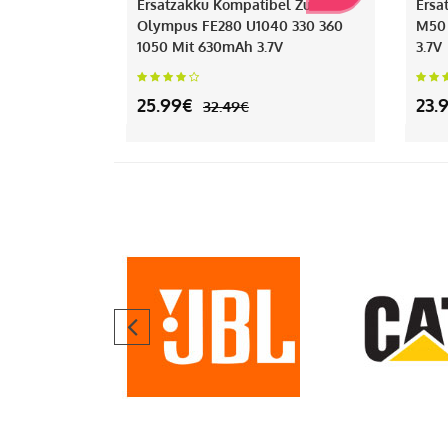
Ersatzakku Kompatibel Zu
Ersa
Olympus FE280 U1040 330 360
M50
1050 Mit 630mAh 3.7V
3.7V
25.99€
23.
32.49€