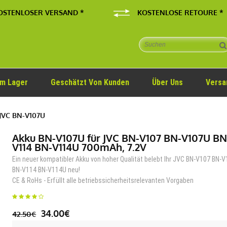
OSTENLOSER VERSAND *
KOSTENLOSE RETOURE *
Im Lager
Geschätzt Von Kunden
Über Uns
Versa
JVC BN-V107U
Akku BN-V107U für JVC BN-V107 BN-V107U BN
V114 BN-V114U 700mAh, 7.2V
Ein neuer kompatibler Akku von hoher Qualität belebt Ihr JVC BN-V107 BN-
BN-V114 BN-V114U neu!
CE & RoHs - Erfüllt alle betriebssicherheitsrelevanten Vorgaben
34.00€
42.50€