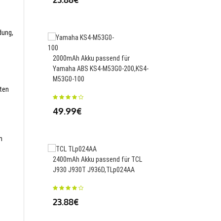
dung,
5000mAh 19.35WH Ak
2000mAh Akku passend für
für Oukitel S87,S87
Yamaha ABS KS4-M53G0-200,KS4-
M53G0-100
35.50€
sten
49.99€
m
2400mAh Akku passend für TCL
J930 J930T J936D,TLp024AA
23.88€