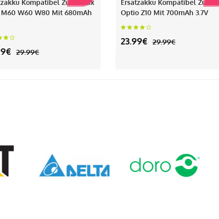
tzakku Kompatibel Zu Pentax
Ersatzakku Kompatibel Zu Pe
 M60 W60 W80 Mit 680mAh
Optio Z10 Mit 700mAh 3.7V
23.99€
29.99€
99€
29.99€