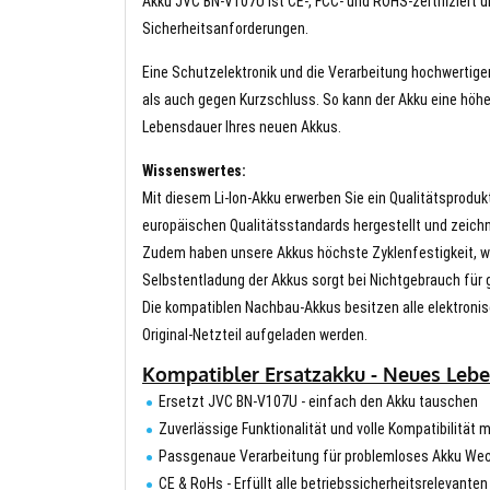
Akku JVC BN-V107U ist CE-, FCC- und ROHS-zertifiziert u
Sicherheitsanforderungen.
Eine Schutzelektronik und die Verarbeitung hochwertig
als auch gegen Kurzschluss. So kann der Akku eine höhe
Lebensdauer Ihres neuen Akkus.
Wissenswertes:
Mit diesem Li-Ion-Akku erwerben Sie ein Qualitätsproduk
europäischen Qualitätsstandards hergestellt und zeichn
Zudem haben unsere Akkus höchste Zyklenfestigkeit, wa
Selbstentladung der Akkus sorgt bei Nichtgebrauch für g
Die kompatiblen Nachbau-Akkus besitzen alle elektronis
Original-Netzteil aufgeladen werden.
Kompatibler Ersatzakku - Neues Lebe
Ersetzt JVC BN-V107U - einfach den Akku tauschen
Zuverlässige Funktionalität und volle Kompatibilitä
Passgenaue Verarbeitung für problemloses Akku We
CE & RoHs - Erfüllt alle betriebssicherheitsrelevante