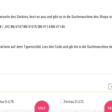
terseite des Gerätes, liest es aus und gibt es in die Suchmaschine des Shops ei
278 / JVC BN-V107 BN-V107U BN-V114 BN-V114U
 Batterie auf dem Typenschild. Lies den Code und gib ihn in die Suchmaschine d
SALE
SA