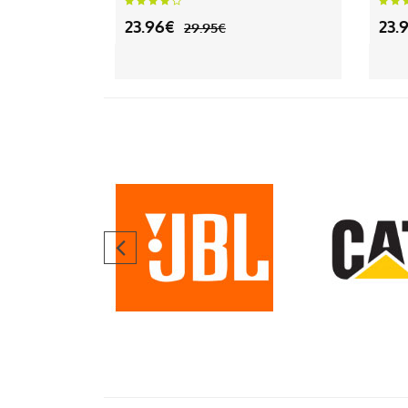
23.96€
23.
29.95€