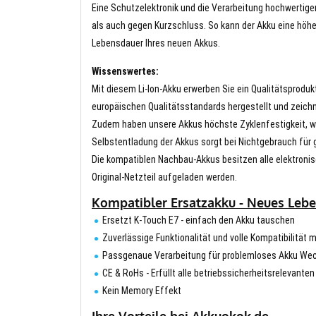
Eine Schutzelektronik und die Verarbeitung hochwertig
als auch gegen Kurzschluss. So kann der Akku eine höhe
Lebensdauer Ihres neuen Akkus.
Wissenswertes:
Mit diesem Li-Ion-Akku erwerben Sie ein Qualitätsproduk
europäischen Qualitätsstandards hergestellt und zeichn
Zudem haben unsere Akkus höchste Zyklenfestigkeit, wa
Selbstentladung der Akkus sorgt bei Nichtgebrauch für g
Die kompatiblen Nachbau-Akkus besitzen alle elektronis
Original-Netzteil aufgeladen werden.
Kompatibler Ersatzakku - Neues Leben
Ersetzt K-Touch E7 - einfach den Akku tauschen
Zuverlässige Funktionalität und volle Kompatibilität m
Passgenaue Verarbeitung für problemloses Akku We
CE & RoHs - Erfüllt alle betriebssicherheitsrelevante
Kein Memory Effekt
Ihre Vorteile bei Akkuokok.de.