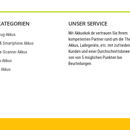
KATEGORIEN
UNSER SERVICE
Mit Akkuokok.de vertrauen Sie Ihrem
ug-Akkus
kompetenten Partner rund um die T
& Smartphone Akkus
Akkus, Ladegeräte, etc. mit zufriede
Kunden und einer Durchschnittsbewe
e-Scanner Akkus
von von 5 möglichen Punkten bei
-Akkus
Beurteilungen.
 Akkus
© 2026 Akkuokok.de Onlineshop - All Rights Reserved.