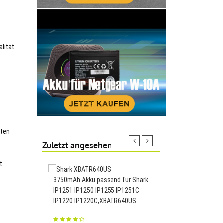
alität
kten
Zuletzt angesehen
t
3750mAh Akku passend für Shark
Akku passend für Key
IP1251 IP1250 IP1255 IP1251C
KV5500 KV5000 KV30
IP1220 IP1220C,XBATR640US
KV1000Scr,OP-51604