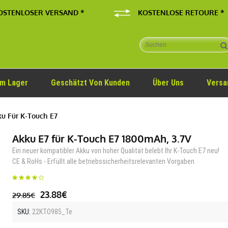
OSTENLOSER VERSAND *
KOSTENLOSE RETOURE *
Im Lager
Geschätzt Von Kunden
Über Uns
Versa
u Für K-Touch E7
Akku E7 für K-Touch E7 1800mAh, 3.7V
Ein neuer kompatibler Akku von hoher Qualität belebt Ihr K-Touch E7 neu!
CE & RoHs - Erfüllt alle betriebssicherheitsrelevanten Vorgaben
23.88€
29.85€
SKU:
22KTO985_Te