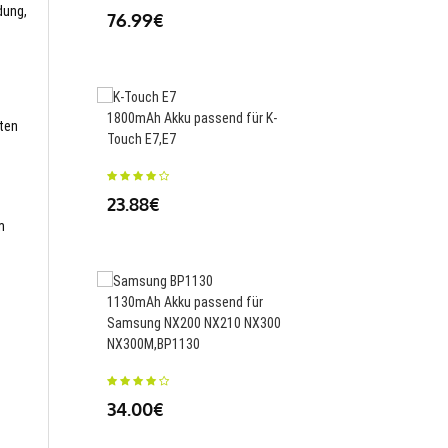
dung,
76.99€
42.99€
1800mAh Akku passend für K-
550mAh Akku passend 
sten
Touch E7,E7
Model Airplane Remote
Toy Car,652555
23.88€
23.88€
m
1130mAh Akku passend für
Samsung NX200 NX210 NX300
NX300M,BP1130
1800mAh Akku passen
Mitsubishi Q6BAT,CR1
34.00€
24.99€