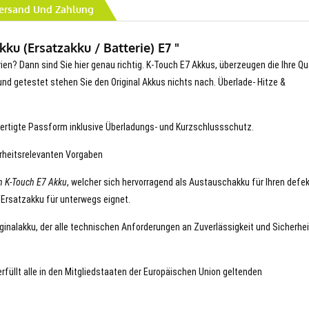
ersand Und Zahlung
ku (Ersatzakku / Batterie) E7 "
rien? Dann sind Sie hier genau richtig. K-Touch E7 Akkus, überzeugen die Ihre Qu
t und getestet stehen Sie den Original Akkus nichts nach. Überlade- Hitze &
ertigte Passform inklusive Überladungs- und Kurzschlussschutz.
erheitsrelevanten Vorgaben
n K-Touch E7 Akku
, welcher sich hervorragend als Austauschakku für Ihren defe
 Ersatzakku für unterwegs eignet.
iginalakku, der alle technischen Anforderungen an Zuverlässigkeit und Sicherhei
erfüllt alle in den Mitgliedstaaten der Europäischen Union geltenden