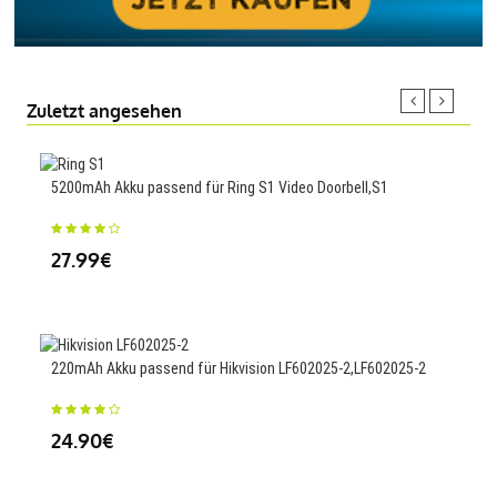
Zuletzt angesehen
5200mAh Akku passend für Ring S1 Video Doorbell,S1
2150
27.99€
25
220mAh Akku passend für Hikvision LF602025-2,LF602025-2
2200
24.90€
23