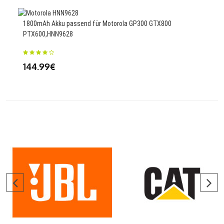
1800mAh Akku passend für Motorola GP300 GTX800
2000
PTX600,HNN9628
23
144.99€