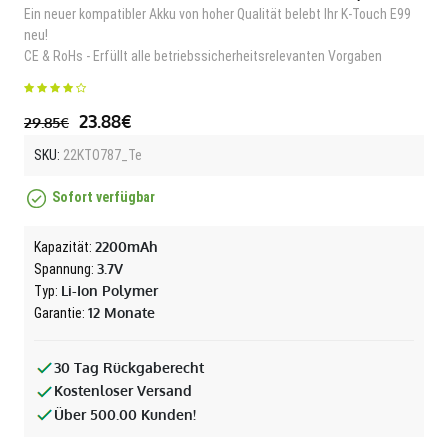
Ein neuer kompatibler Akku von hoher Qualität belebt Ihr K-Touch E99
neu!
CE & RoHs - Erfüllt alle betriebssicherheitsrelevanten Vorgaben
23.88€
29.85€
SKU:
22KTO787_Te
Sofort verfügbar
2200mAh
Kapazität:
3.7V
Spannung:
Li-Ion Polymer
Typ:
12 Monate
Garantie:
30 Tag Rückgaberecht
Kostenloser Versand
Über 500.00 Kunden!