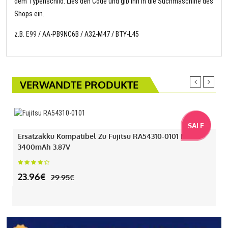
dem Typenschild. Lies den Code und gib ihn in die Suchmaschine des
Shops ein.
z.B.
E99
/ AA-PB9NC6B / A32-M47 / BTY-L45
VERWANDTE PRODUKTE
SALE
Ersatzakku Kompatibel Zu Fujitsu RA54310-0101 Mit
3400mAh 3.87V
23.96€
29.95€