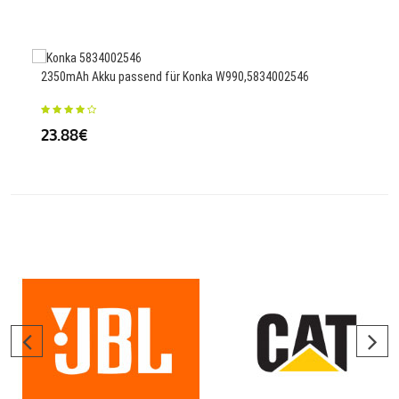
3150
2350mAh Akku passend für Konka W990,5834002546
26
23.88€