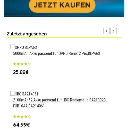
Zuletzt angesehen
5000mAh Akku passend für OPPO Reno12 Pro,BLPA63
Ersa
25.88€
17
2100mAh*2 Akku passend für HBC Radiomatic BA213020
Ersa
FUB10AA,BA214061
69
64.99€