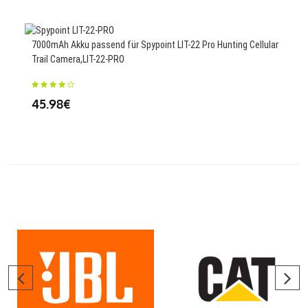
7000mAh Akku passend für Spypoint LIT-22 Pro Hunting Cellular
Trail Camera,LIT-22-PRO
Ersa
GX5
45.98€
85