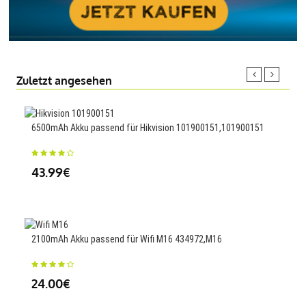
Zuletzt angesehen
6500mAh Akku passend für Hikvision 101900151,101900151
3000
Dual
43.99€
25
2100mAh Akku passend für Wifi M16 434972,M16
1000
24.00€
23