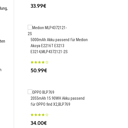
33.99€
dung,
4900mAh/18.96WH Ak
für Tecno BL-49JX,BL
5000mAh Akku passend für Medion
sten
Akoya E2216T E3213
35.50€
E3214,MLP4372121-2S
50.99€
m
1150mAh/4.3WH Akku 
BlackBerry 8310 8700 
2055mAh 15.90WH Akku passend
9300 7130,BAT-06860-
für OPPO find X2,BLP769
25.01€
34.00€