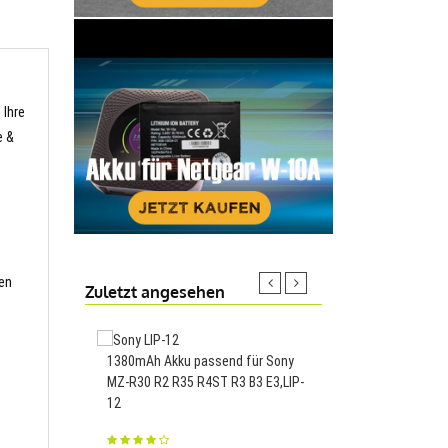
 Ihre
e &
ren
Zuletzt angesehen
1380mAh Akku passend für Sony
1200mAh Akku passen
MZ-R30 R2 R35 R4ST R3 B3 E3,LIP-
EG350,KLB120N278
12
23.88€