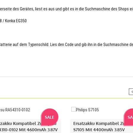
terseite des Gerätes, liest es aus und gibt es in die Suchmaschine des Shops ei
78 / Konka EG350
 Batterie auf dem Typenschild. Lies den Code und gib ihn in die Suchmaschine d
SALE
SA
tzakku Kompatibel Zu Fujitsu
Ersatzakku Kompatibel Zu Phi
310-0102 Mit 4600mAh 3.87V
S7105 Mit 4400mAh 3.85V