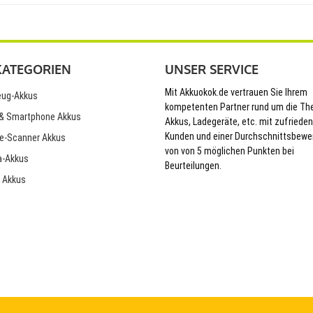
KATEGORIEN
UNSER SERVICE
Mit Akkuokok.de vertrauen Sie Ihrem
ug-Akkus
kompetenten Partner rund um die T
& Smartphone Akkus
Akkus, Ladegeräte, etc. mit zufriede
Kunden und einer Durchschnittsbewe
e-Scanner Akkus
von von 5 möglichen Punkten bei
-Akkus
Beurteilungen.
 Akkus
© 2026 Akkuokok.de Onlineshop - All Rights Reserved.