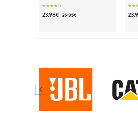
23.96€
23.
29.95€