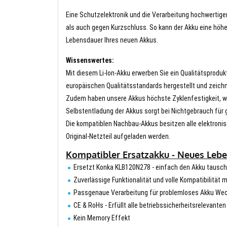
Eine Schutzelektronik und die Verarbeitung hochwertig
als auch gegen Kurzschluss. So kann der Akku eine höhe
Lebensdauer Ihres neuen Akkus.
Wissenswertes:
Mit diesem Li-Ion-Akku erwerben Sie ein Qualitätsproduk
europäischen Qualitätsstandards hergestellt und zeichn
Zudem haben unsere Akkus höchste Zyklenfestigkeit, wa
Selbstentladung der Akkus sorgt bei Nichtgebrauch für g
Die kompatiblen Nachbau-Akkus besitzen alle elektronis
Original-Netzteil aufgeladen werden.
Kompatibler Ersatzakku - Neues Lebe
Ersetzt Konka KLB120N278 - einfach den Akku tausc
Zuverlässige Funktionalität und volle Kompatibilität 
Passgenaue Verarbeitung für problemloses Akku We
CE & RoHs - Erfüllt alle betriebssicherheitsrelevante
Kein Memory Effekt