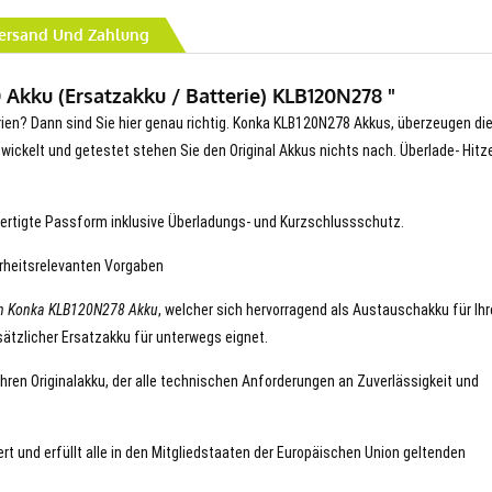
ersand Und Zahlung
Akku (Ersatzakku / Batterie) KLB120N278 "
erien? Dann sind Sie hier genau richtig. Konka KLB120N278 Akkus, überzeugen die
entwickelt und getestet stehen Sie den Original Akkus nichts nach. Überlade- Hitz
ertigte Passform inklusive Überladungs- und Kurzschlussschutz.
erheitsrelevanten Vorgaben
n Konka KLB120N278 Akku
, welcher sich hervorragend als Austauschakku für Ih
ätzlicher Ersatzakku für unterwegs eignet.
hren Originalakku, der alle technischen Anforderungen an Zuverlässigkeit und
rt und erfüllt alle in den Mitgliedstaaten der Europäischen Union geltenden