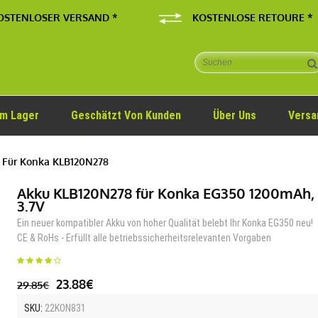
OSTENLOSER VERSAND *
KOSTENLOSE RETOURE *
Im Lager
Geschätzt Von Kunden
Über Uns
Versa
 Für Konka KLB120N278
Akku KLB120N278 für Konka EG350 1200mAh,
3.7V
Ein neuer kompatibler Akku von hoher Qualität belebt Ihr Konka EG350 neu!
CE & RoHs - Erfüllt alle betriebssicherheitsrelevanten Vorgaben
23.88€
29.85€
SKU:
22KON831