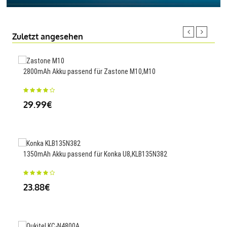
Zuletzt angesehen
2800mAh Akku passend für Zastone M10,M10
3000
29.99€
23
1350mAh Akku passend für Konka U8,KLB135N382
2000
23.88€
23