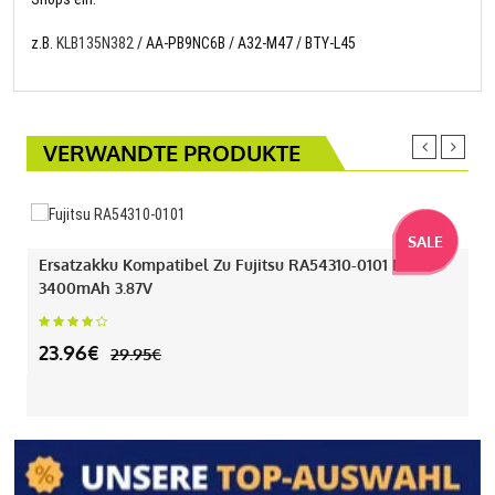
z.B.
KLB135N382
/ AA-PB9NC6B / A32-M47 / BTY-L45
VERWANDTE PRODUKTE
SALE
Ersatzakku Kompatibel Zu Fujitsu RA54310-0101 Mit
3400mAh 3.87V
23.96€
29.95€