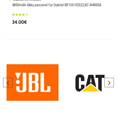
4800mAh Akku passend für Oukitel IIIF150 H2022,KC-N4800A
3200
34.00€
26