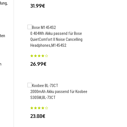
dung,
31.99€
2150mAh/8.2WH Akku 
0.404Wh Akku passend für Bose
Huawei Ascend Y600,
sten
QuietComfort II Noise Cancelling
Headphones,M1454S2
23.88€
26.99€
m
5140mAh Akku passen
Samsung Chromebook
2000mAh Akku passend für Koobee
XE510C25 XE513C24,
S305M,BL-73CT
41.99€
23.88€