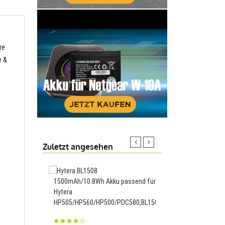
re
e &
Zuletzt angesehen
1500mAh/10.8Wh Akku passend für
4000mAh/15.4WH Akk
Hytera
für Konka E2,KLB400P
HP505/HP560/HP500/PDC580,BL1508
23.88€