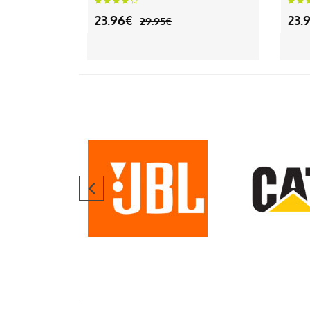
23.96€
23.
29.95€