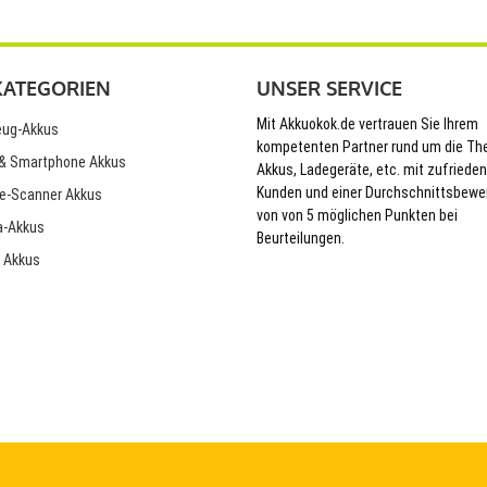
KATEGORIEN
UNSER SERVICE
Mit Akkuokok.de vertrauen Sie Ihrem
ug-Akkus
kompetenten Partner rund um die T
& Smartphone Akkus
Akkus, Ladegeräte, etc. mit zufriede
Kunden und einer Durchschnittsbewe
e-Scanner Akkus
von von 5 möglichen Punkten bei
-Akkus
Beurteilungen.
 Akkus
© 2026 Akkuokok.de Onlineshop - All Rights Reserved.