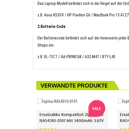
Das Laptop-Modell befindet sich in der Regel auf der Un
z.B. Asus K53SV / HP Pavilion G6 / MacBook Pro 13 A12
2.Batterie-Code
Der Batteriecode befindet sich auf der Innenseite jeder
Shops ein.
z.B.
BL-73CT
/ AA-PB9NC6B / A32-M47 / BTY-L45
VERWANDTE PRODUKTE
SALE
Ersatzakku Kompatibel Zu Fujitsu
Ersa
RA54310-0101 Mit 3400mAh 3.87V
RA54