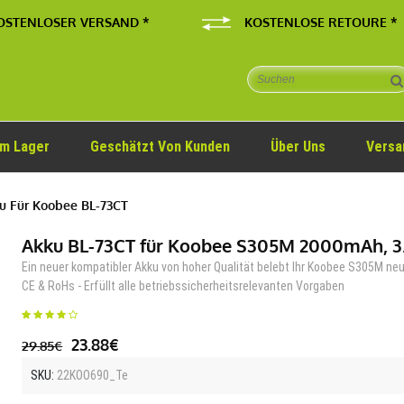
OSTENLOSER VERSAND *
KOSTENLOSE RETOURE *
Im Lager
Geschätzt Von Kunden
Über Uns
Versa
 Für Koobee BL-73CT
Akku BL-73CT für Koobee S305M 2000mAh, 3
Ein neuer kompatibler Akku von hoher Qualität belebt Ihr Koobee S305M neu
CE & RoHs - Erfüllt alle betriebssicherheitsrelevanten Vorgaben
23.88€
29.85€
SKU:
22KOO690_Te