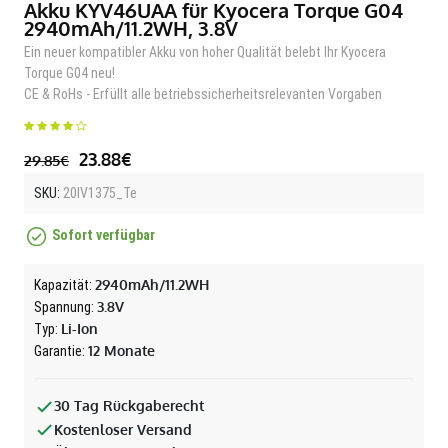
Akku KYV46UAA für Kyocera Torque G04
2940mAh/11.2WH, 3.8V
Ein neuer kompatibler Akku von hoher Qualität belebt Ihr Kyocera
Torque G04 neu!
CE & RoHs - Erfüllt alle betriebssicherheitsrelevanten Vorgaben
23.88€
29.85€
SKU:
20IV1375_Te
Sofort verfügbar
2940mAh/11.2WH
Kapazität:
3.8V
Spannung:
Li-Ion
Typ:
12 Monate
Garantie:
30 Tag Rückgaberecht
Kostenloser Versand