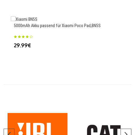
69
5000mAh Akku passend für Xiaomi Poco Pad,BN5S
7330
29.99€
WFG
69