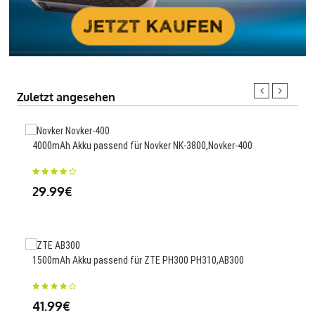
Zuletzt angesehen
4000mAh Akku passend für Novker NK-3800,Novker-400
5000
29.99€
23
1500mAh Akku passend für ZTE PH300 PH310,AB300
4335
K36
41.99€