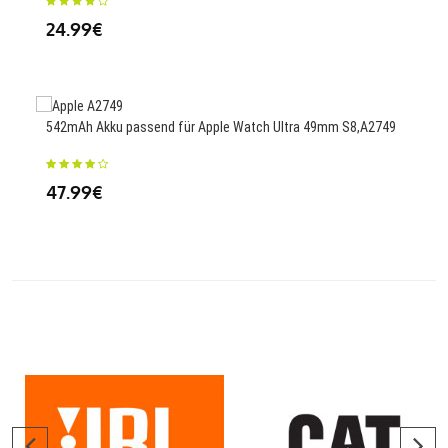
24.99€
23
542mAh Akku passend für Apple Watch Ultra 49mm S8,A2749
3400
AL1
47.99€
23