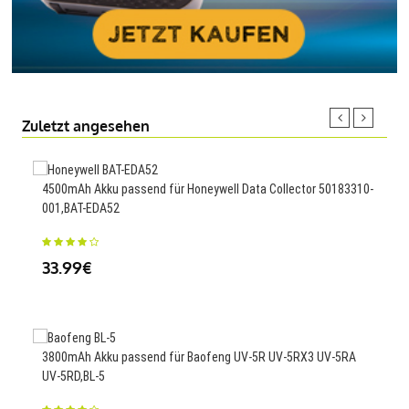
Zuletzt angesehen
4500mAh Akku passend für Honeywell Data Collector 50183310-
8850
001,BAT-EDA52
001
33.99€
64
3800mAh Akku passend für Baofeng UV-5R UV-5RX3 UV-5RA
1500
UV-5RD,BL-5
46L