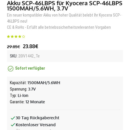
Akku SCP-46LBPS für Kyocera SCP-46LBPS
1500MAH/5.6WH, 3.7V
Ein neuer kompatibler Akku von hoher Qualität belebt Ihr Kyocera SCP-
46LBPS neu!
CE & RoHs - Erfüllt alle betriebssicherheitsrelevanten Vorgaben
23.88€
29.85€
SKU:
20IV1442_Te
Sofort verfügbar
1500MAH/5.6WH
Kapazität:
3.7V
Spannung:
Li-Ion
Typ:
12 Monate
Garantie:
30 Tag Rückgaberecht
Kostenloser Versand