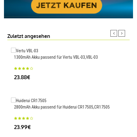
Zuletzt angesehen
1300mAh Akku passend für Vertu VBL-03,VBL-03
780m
Quad
23.88€
23
2800mAh Akku passend für Huiderui CR17505,CR17505
2575
BF7
23.99€