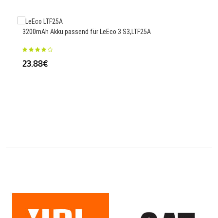
25
3200mAh Akku passend für LeEco 3 S3,LTF25A
23.88€
2300
EVX
V113
38