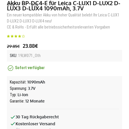
Akku BP-DC4-E für Leica C-LUX1 D-LUX2 D-
LUX3 D-LUX4 1090mAh, 3.7V
Ein neuer kompatibler Akku von hoher Qualität belebt Ihr Leica C-LUX1
D-LUX2 D-LUX3 D-LUX4 neu!
CE & RoHs - Erfüllt alle betriebssicherheitsrelevanten Vorgaben
23.88€
29.85€
SKU:
19LW071_Oth
Sofort verfügbar
1090mAh
Kapazität:
3.7V
Spannung:
Li-Ion
Typ:
12 Monate
Garantie:
30 Tag Rückgaberecht
Kostenloser Versand