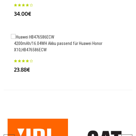
34.00€
23
4200mAh/16.04WH Akku passend für Huawei Honor
1500
X10,HB476586ECW
A98
23.88€
26