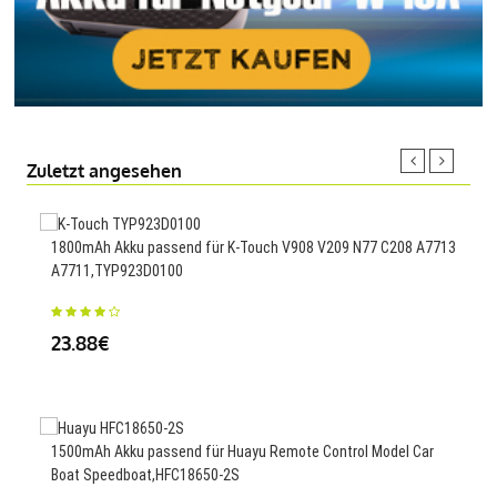
Zuletzt angesehen
1800mAh Akku passend für K-Touch V908 V209 N77 C208 A7713
4100
A7711,TYP923D0100
NCE
23.88€
23
1500mAh Akku passend für Huayu Remote Control Model Car
1090
Boat Speedboat,HFC18650-2S
LUX