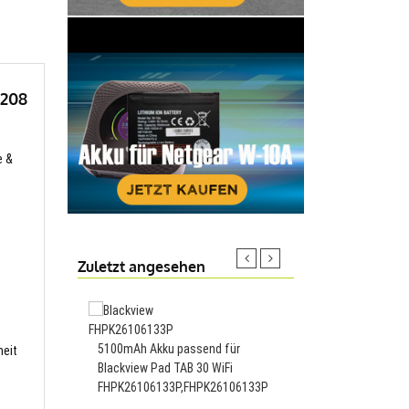
L208
e &
Zuletzt angesehen
1650mAh Akku passend
5100mAh Akku passend für
CR17335A,CR17335A
heit
Blackview Pad TAB 30 WiFi
FHPK26106133P,FHPK26106133P
33.99€