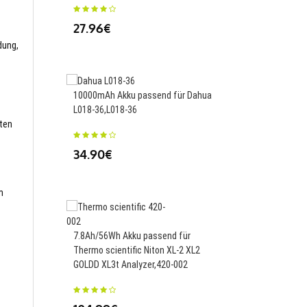
27.96€
dung,
51.3Wh Akku passend 
ProBook 430 440 445 
10000mAh Akku passend für Dahua
650 G8,RH03XL
L018-36,L018-36
sten
46.99€
34.90€
m
1600mAh Akku passen
Olympus EM5 EP5 EM5 
7.8Ah/56Wh Akku passend für
M5 Mark II,BLN-1
Thermo scientific Niton XL-2 XL2
GOLDD XL3t Analyzer,420-002
23.88€