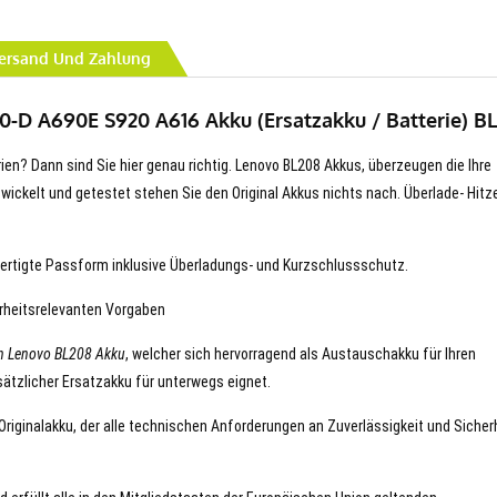
ersand Und Zahlung
-D A690E S920 A616 Akku (Ersatzakku / Batterie) B
rien? Dann sind Sie hier genau richtig. Lenovo BL208 Akkus, überzeugen die Ihre
entwickelt und getestet stehen Sie den Original Akkus nichts nach. Überlade- Hitz
ertigte Passform inklusive Überladungs- und Kurzschlussschutz.
erheitsrelevanten Vorgaben
n Lenovo BL208 Akku
, welcher sich hervorragend als Austauschakku für Ihren
ätzlicher Ersatzakku für unterwegs eignet.
 Originalakku, der alle technischen Anforderungen an Zuverlässigkeit und Sicher