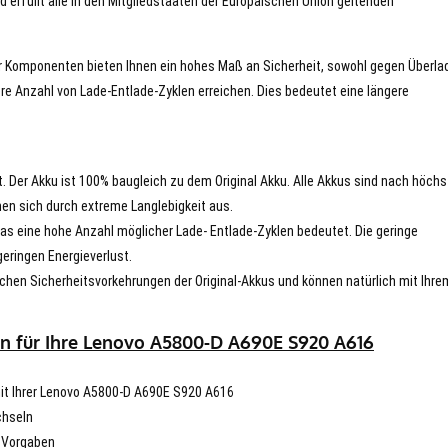
d erfüllt alle in den Mitgliedstaaten der Europäischen Union geltenden
er Komponenten bieten Ihnen ein hohes Maß an Sicherheit, sowohl gegen Überla
re Anzahl von Lade-Entlade-Zyklen erreichen. Dies bedeutet eine längere
t. Der Akku ist 100% baugleich zu dem Original Akku. Alle Akkus sind nach höch
en sich durch extreme Langlebigkeit aus.
s eine hohe Anzahl möglicher Lade- Entlade-Zyklen bedeutet. Die geringe
eringen Energieverlust.
chen Sicherheitsvorkehrungen der Original-Akkus und können natürlich mit Ihre
en für Ihre Lenovo A5800-D A690E S920 A616
 mit Ihrer Lenovo A5800-D A690E S920 A616
chseln
n Vorgaben