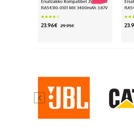
Ersatzakku Kompatibel Zu Fujitsu
Ersa
RA54310-0101 Mit 3400mAh 3.87V
RA54
23.96€
23.
29.95€