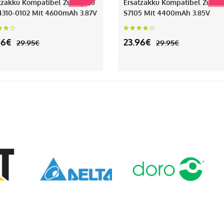
tzakku Kompatibel Zu Fujitsu
Ersatzakku Kompatibel Zu Phi
310-0102 Mit 4600mAh 3.87V
S7105 Mit 4400mAh 3.85V
96€
23.96€
29.95€
29.95€