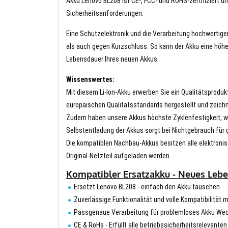
Akku Lenovo BL208 ist CE-, FCC- und ROHS-zertifiziert un
Sicherheitsanforderungen.
Eine Schutzelektronik und die Verarbeitung hochwertig
als auch gegen Kurzschluss. So kann der Akku eine höhe
Lebensdauer Ihres neuen Akkus.
Wissenswertes:
Mit diesem Li-Ion-Akku erwerben Sie ein Qualitätsproduk
europäischen Qualitätsstandards hergestellt und zeichn
Zudem haben unsere Akkus höchste Zyklenfestigkeit, wa
Selbstentladung der Akkus sorgt bei Nichtgebrauch für g
Die kompatiblen Nachbau-Akkus besitzen alle elektronis
Original-Netzteil aufgeladen werden.
Kompatibler Ersatzakku - Neues Leb
Ersetzt Lenovo BL208 - einfach den Akku tauschen
Zuverlässige Funktionalität und volle Kompatibilität
Passgenaue Verarbeitung für problemloses Akku We
CE & RoHs - Erfüllt alle betriebssicherheitsrelevante