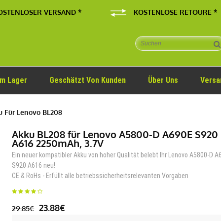
OSTENLOSER VERSAND *
KOSTENLOSE RETOURE *
Im Lager
Geschätzt Von Kunden
Über Uns
Versa
 Für Lenovo BL208
Akku BL208 für Lenovo A5800-D A690E S920
A616 2250mAh, 3.7V
Ein neuer kompatibler Akku von hoher Qualität belebt Ihr Lenovo A5800-D 
S920 A616 neu!
CE & RoHs - Erfüllt alle betriebssicherheitsrelevanten Vorgaben
23.88€
29.85€