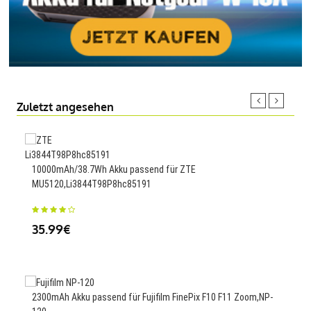
Zuletzt angesehen
Ersa
10000mAh/38.7Wh Akku passend für ZTE
MU5120,Li3844T98P8hc85191
44
35.99€
4610
5B1
2300mAh Akku passend für Fujifilm FinePix F10 F11 Zoom,NP-