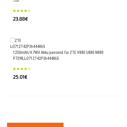
120
60
23.88€
411
C20
1250mAh/4.7WH Akku passend für ZTE V880 U880 N880
67
P729B,Li3712T42P3h444865
25.01€