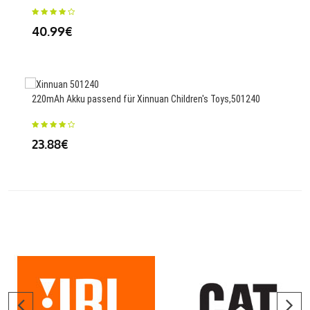
23
40.99€
600m
220mAh Akku passend für Xinnuan Children's Toys,501240
Teac
23.88€
23