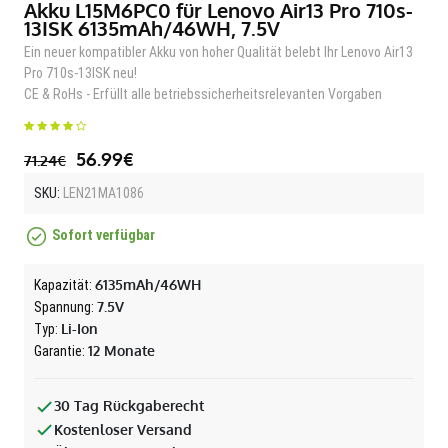
Akku L15M6PC0 für Lenovo Air13 Pro 710s-
13ISK 6135mAh/46WH, 7.5V
Ein neuer kompatibler Akku von hoher Qualität belebt Ihr Lenovo Air13
Pro 710s-13ISK neu!
CE & RoHs - Erfüllt alle betriebssicherheitsrelevanten Vorgaben
56.99€
71.24€
SKU:
LEN21MA1086
Sofort verfügbar
6135mAh/46WH
Kapazität:
7.5V
Spannung:
Li-Ion
Typ:
12 Monate
Garantie:
30 Tag Rückgaberecht
Kostenloser Versand