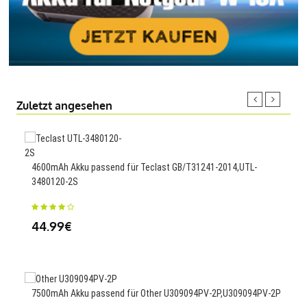
Zuletzt angesehen
80mA
4600mAh Akku passend für Teclast GB/T31241-2014,UTL-
3480120-2S
23
44.99€
100m
Das
7500mAh Akku passend für Other U309094PV-2P,U309094PV-2P