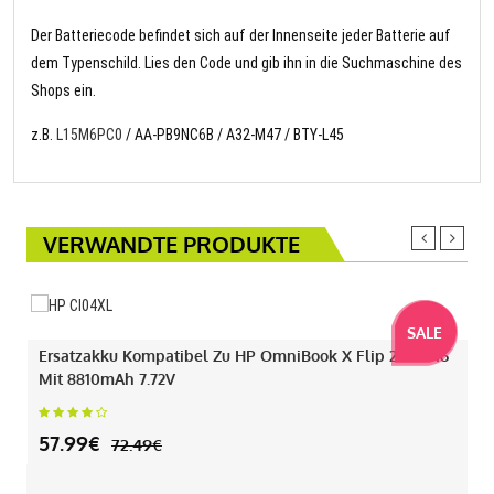
Der Batteriecode befindet sich auf der Innenseite jeder Batterie auf
dem Typenschild. Lies den Code und gib ihn in die Suchmaschine des
Shops ein.
z.B.
L15M6PC0
/ AA-PB9NC6B / A32-M47 / BTY-L45
VERWANDTE PRODUKTE
SALE
Ersatzakku Kompatibel Zu HP OmniBook X Flip 2-IN-1 16
Mit 8810mAh 7.72V
57.99€
72.49€