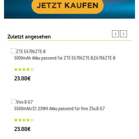
Zuletzt angesehen
5000mAh Akku passend für ZTE E6706ZTE-B,E6706ZTE-B
900m
40B
23.88€
23
5500mAh/21.23WH Akku passend für Vivo Z5x,B-G7
2800
23.88€
34