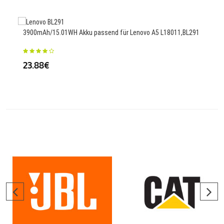
3900mAh/15.01WH Akku passend für Lenovo A5 L18011,BL291
308
23.88€
34