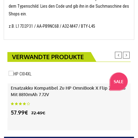
dem Typenschild. Lies den Code und gib ihn in die Suchmaschine des
Shops ein.
z.B.
L17D2P31
/ AA-PB9NC6B / A32-M47 / BTY-L45
VERWANDTE PRODUKTE
SALE
Ersatzakku Kompatibel Zu HP OmniBook X Flip 2-IN-1 16
Mit 8810mAh 7.72V
57.99€
72.49€