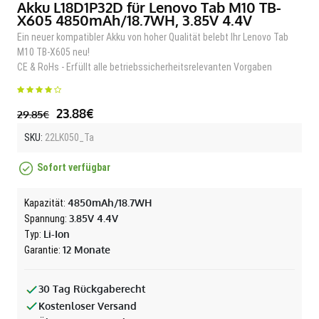
Akku L18D1P32D für Lenovo Tab M10 TB-
X605 4850mAh/18.7WH, 3.85V 4.4V
Ein neuer kompatibler Akku von hoher Qualität belebt Ihr Lenovo Tab
M10 TB-X605 neu!
CE & RoHs - Erfüllt alle betriebssicherheitsrelevanten Vorgaben
23.88€
29.85€
SKU:
22LK050_Ta
Sofort verfügbar
4850mAh/18.7WH
Kapazität:
3.85V 4.4V
Spannung:
Li-Ion
Typ:
12 Monate
Garantie:
30 Tag Rückgaberecht
Kostenloser Versand