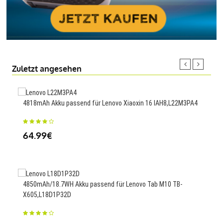
Zuletzt angesehen
4818mAh Akku passend für Lenovo Xiaoxin 16 IAH8,L22M3PA4
1270
264
64.99€
25
4850mAh/18.7WH Akku passend für Lenovo Tab M10 TB-
X605,L18D1P32D
4500
G99