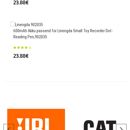
23.88€
25
600mAh Akku passend für Linengda Small Toy Recorder Dot-
Reading Pen,902035
Ersa
23.88€
39