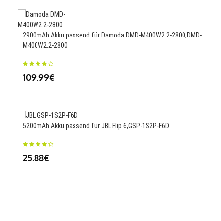
2220
2900mAh Akku passend für Damoda DMD-M400W2.2-2800,DMD-
M400W2.2-2800
25
109.99€
2880
5200mAh Akku passend für JBL Flip 6,GSP-1S2P-F6D
23
25.88€