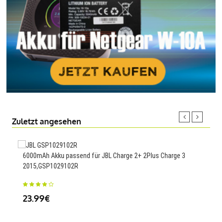
Zuletzt angesehen
6000mAh Akku passend für JBL Charge 2+ 2Plus Charge 3
2995
2015,GSP1029102R
20S
23.99€
67