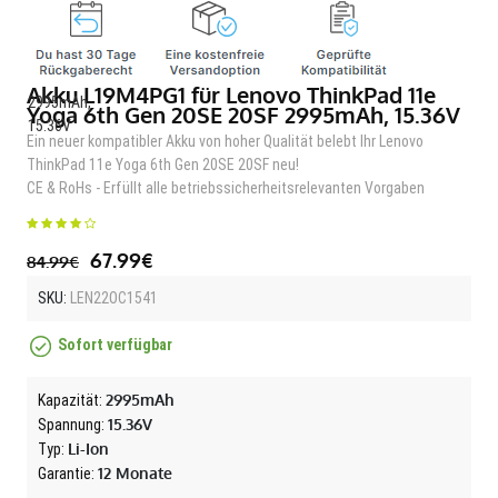
Akku L19M4PG1 für Lenovo ThinkPad 11e
Yoga 6th Gen 20SE 20SF 2995mAh, 15.36V
Ein neuer kompatibler Akku von hoher Qualität belebt Ihr Lenovo
ThinkPad 11e Yoga 6th Gen 20SE 20SF neu!
CE & RoHs - Erfüllt alle betriebssicherheitsrelevanten Vorgaben
67.99€
84.99€
SKU:
LEN22OC1541
Sofort verfügbar
2995mAh
Kapazität:
15.36V
Spannung:
Li-Ion
Typ:
12 Monate
Garantie: