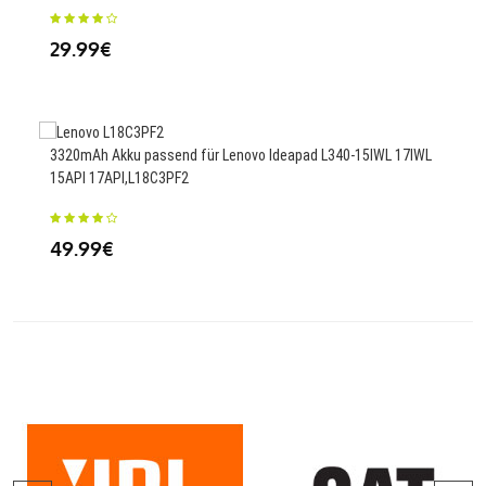
42
29.99€
4958
3320mAh Akku passend für Lenovo Ideapad L340-15IWL 17IWL
Gen
15API 17API,L18C3PF2
65
49.99€