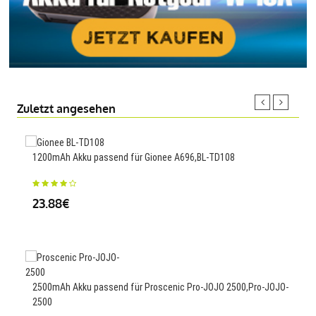
Zuletzt angesehen
1200mAh Akku passend für Gionee A696,BL-TD108
Ersa
AA2
23.88€
44
2500mAh Akku passend für Proscenic Pro-JOJO 2500,Pro-JOJO-
2.7A
2500