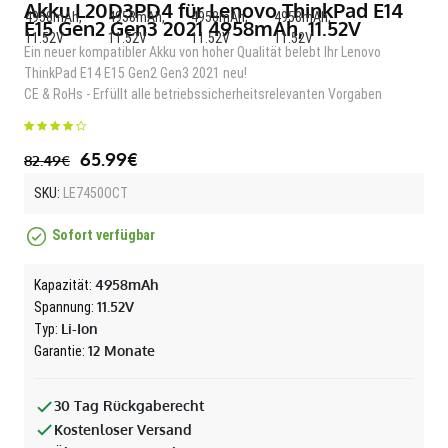
Akku L20D3PD4 für Lenovo ThinkPad E14
E15 Gen2 Gen3 2021 4958mAh, 11.52V
Ein neuer kompatibler Akku von hoher Qualität belebt Ihr Lenovo
ThinkPad E14 E15 Gen2 Gen3 2021 neu!
CE & RoHs - Erfüllt alle betriebssicherheitsrelevanten Vorgaben
65.99€
82.49€
SKU:
LE7450OCT
Sofort verfügbar
4958mAh
Kapazität:
11.52V
Spannung:
Li-Ion
Typ:
12 Monate
Garantie:
30 Tag Rückgaberecht
Kostenloser Versand