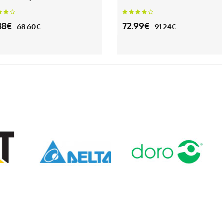
88€
72.99€
68.60€
91.24€