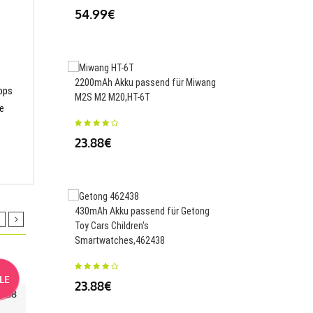
54.99€
3000mAh/11.55WH Ak
2200mAh Akku passend für Miwang
für Meizu MeiLan M15
ops
M2S M2 M20,HT-6T
M871Q,BA871
ie
23.88€
26.00€
430mAh Akku passend für Getong
1800mAh Akku passend
Toy Cars Children's
Hammer GE Fanuc A98
Smartwatches,462438
0011/L,BR-AGCF2W
LE
SALE
23.88€
34.50€
5/G8
Ersatnetzteil Für Dell Optiplex
Ersatnetzteil
3710 3910 3901 240W
SFF 450W