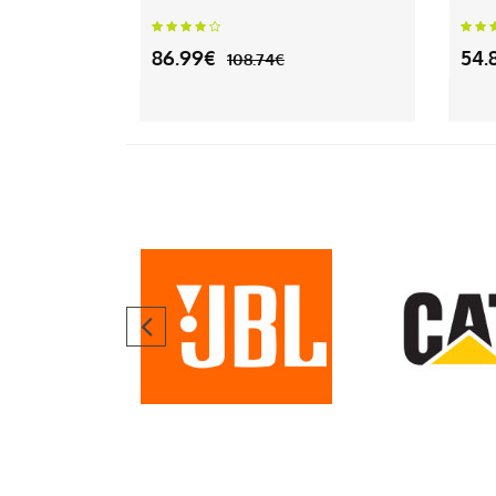
86.99€
54.
108.74€