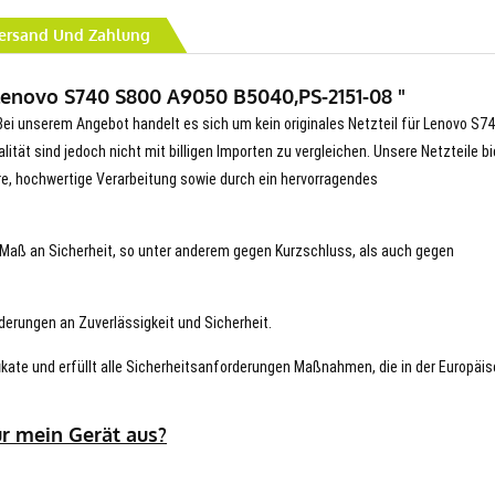
ersand Und Zahlung
 Lenovo S740 S800 A9050 B5040,PS-2151-08 "
ei unserem Angebot handelt es sich um kein originales Netzteil für Lenovo S7
tät sind jedoch nicht mit billigen Importen zu vergleichen. Unsere Netzteile b
re, hochwertige Verarbeitung sowie durch ein hervorragendes
es Maß an Sicherheit, so unter anderem gegen Kurzschluss, als auch gegen
derungen an Zuverlässigkeit und Sicherheit.
ikate und erfüllt alle Sicherheitsanforderungen Maßnahmen, die in der Europäi
ür mein Gerät aus?