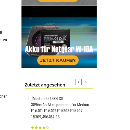
40
ieten
Zuletzt angesehen
schen
3896mAh Akku passend für Medion
Ersatnetzteil für Len
E16401 E16402 E15303 E15407
A9050 B5040 150W
15309,456484-3S
81.35€