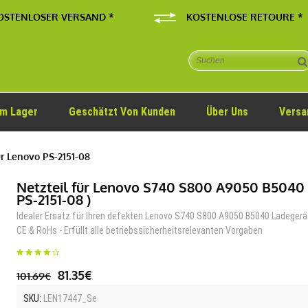
OSTENLOSER VERSAND *
KOSTENLOSE RETOURE *
Im Lager
Geschätzt Von Kunden
Über Uns
Versa
r Lenovo PS-2151-08
Netzteil für Lenovo S740 S800 A9050 B5040 
PS-2151-08 )
Idealer Ersatz für Ihren defekten Lenovo S740 S800 A9050 B5040 Ladegerä
CE & RoHs - Erfüllt alle betriebssicherheitsrelevanten Vorgaben
81.35€
101.69€
SKU:
LEN17447_Se