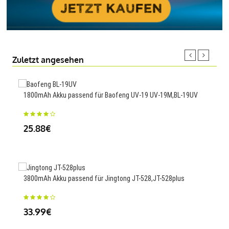
Zuletzt angesehen
1800mAh Akku passend für Baofeng UV-19 UV-19M,BL-19UV
5200
25.88€
34
3800mAh Akku passend für Jingtong JT-528,JT-528plus
2400
190
33.99€
38