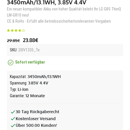
3450mAh/13.1WH, 3.85V 4.4V
Ein neuer kompatibler Akku von hoher Qualität belebt Ihr LG G8S ThinQ
LM-G810 neu!
CE & RoHs - Erfüllt alle betriebssicherheitsrelevanten Vorgaben
23.88€
29.85€
SKU:
20IV1335_Te
Sofort verfügbar
3450mAh/13.1WH
Kapazität:
3.85V 4.4V
Spannung:
Li-Ion
Typ:
12 Monate
Garantie:
30 Tag Rückgaberecht
Kostenloser Versand
Über 500.00 Kunden!