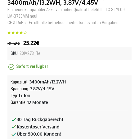
3400mAh/13.2WH, 3.87V/4.45V
Ein neuer kompatibler Akku von hoher Qualität belebt Ihr LG STYLO 6
LM-Q730MM neu!
CE & RoHs - Erfüllt alle betriebssicherheitsrelevanten Vorgaben
25.22€
31.52€
SKU:
20IV273_Te
Sofort verfügbar
3400mAh/13.2WH
Kapazität:
3.87V/4.45V
Spannung:
Li-Ion
Typ:
12 Monate
Garantie:
30 Tag Rückgaberecht
Kostenloser Versand
Über 500.00 Kunden!