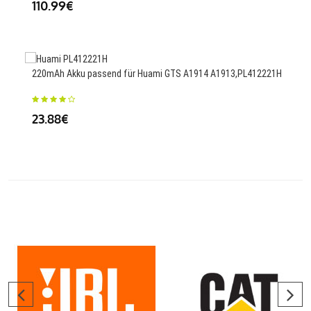
110.99€
25
220mAh Akku passend für Huami GTS A1914 A1913,PL412221H
3400
T48
23.88€
25.