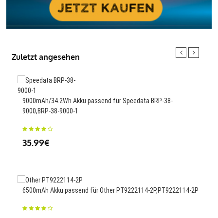
Zuletzt angesehen
3200
9000mAh/34.2Wh Akku passend für Speedata BRP-38-
Dron
9000,BRP-38-9000-1
54
35.99€
4150
6500mAh Akku passend für Other PT9222114-2P,PT9222114-2P
Pha