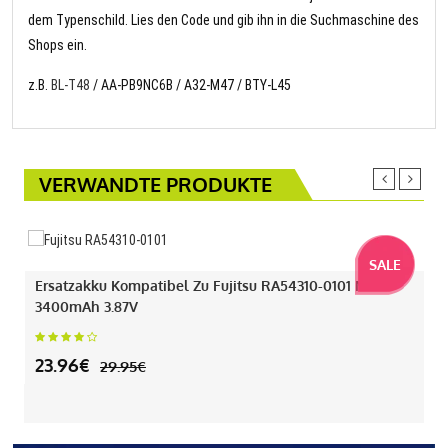
dem Typenschild. Lies den Code und gib ihn in die Suchmaschine des
Shops ein.
z.B.
BL-T48
/ AA-PB9NC6B / A32-M47 / BTY-L45
VERWANDTE PRODUKTE
SALE
Ersatzakku Kompatibel Zu Fujitsu RA54310-0101 Mit
3400mAh 3.87V
23.96€
29.95€