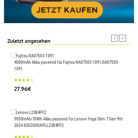
Zuletzt angesehen
4000mAh Akku passend für Fujitsu RA07503-1091,RA07503-
1800
1091
Dron
27.96€
23
9050mAh/70Wh Akku passend für Lenovo Yoga Slim 7 Gen 9th
3200
2024 83ED000AFR,L23B4PF2
6,GI