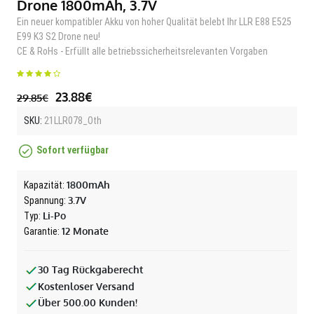
Drone 1800mAh, 3.7V
Ein neuer kompatibler Akku von hoher Qualität belebt Ihr LLR E88 E525
E99 K3 S2 Drone neu!
CE & RoHs - Erfüllt alle betriebssicherheitsrelevanten Vorgaben
23.88€
29.85€
SKU:
21LLR078_Oth
Sofort verfügbar
1800mAh
Kapazität:
3.7V
Spannung:
Li-Po
Typ:
12 Monate
Garantie:
30 Tag Rückgaberecht
Kostenloser Versand
Über 500.00 Kunden!