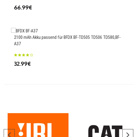
66.99€
25.
2100 mAh Akku passend für BFDX BF-TD505 TD506 TD580,BF-
1650
A37
25.
32.99€