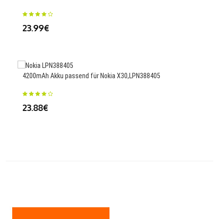
MTN
23.99€
27
4200mAh Akku passend für Nokia X30,LPN388405
6000
564 
23.88€
79