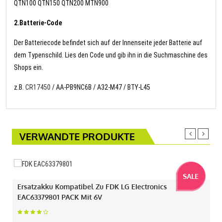
QTN100 QTN150 QTN200 MTN900
2.Batterie-Code
Der Batteriecode befindet sich auf der Innenseite jeder Batterie auf
dem Typenschild. Lies den Code und gib ihn in die Suchmaschine des
Shops ein.
z.B.
CR17450
/ AA-PB9NC6B / A32-M47 / BTY-L45
VERWANDTE PRODUKTE
SALE
Ersatzakku Kompatibel Zu FDK LG EIectronics
EAC63379801 PACK Mit 6V