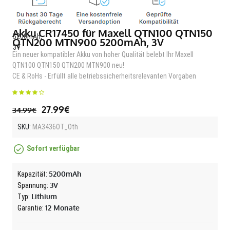
Akku CR17450 für Maxell QTN100 QTN150
QTN200 MTN900 5200mAh, 3V
Ein neuer kompatibler Akku von hoher Qualität belebt Ihr Maxell
QTN100 QTN150 QTN200 MTN900 neu!
CE & RoHs - Erfüllt alle betriebssicherheitsrelevanten Vorgaben
27.99€
34.99€
SKU:
MA3436OT_Oth
Sofort verfügbar
5200mAh
Kapazität:
3V
Spannung:
Lithium
Typ:
12 Monate
Garantie: