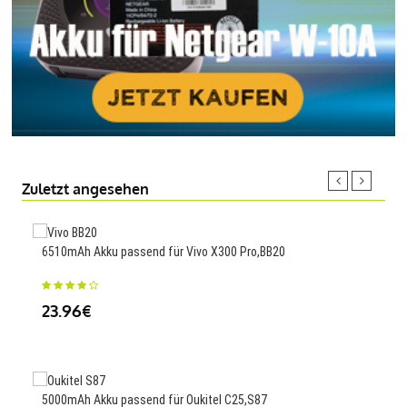
Zuletzt angesehen
6510mAh Akku passend für Vivo X300 Pro,BB20
1800
23.96€
34
5000mAh Akku passend für Oukitel C25,S87
520