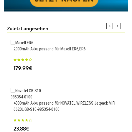
Zuletzt angesehen
2000mAh Akku passend für Maxell ER6,ER6
240m
179.99€
25
5000
4000mAh Akku passend für NOVATEL WIRELESS Jetpack MiFi
6620L,GB-S10-985354-0100
34
23.88€