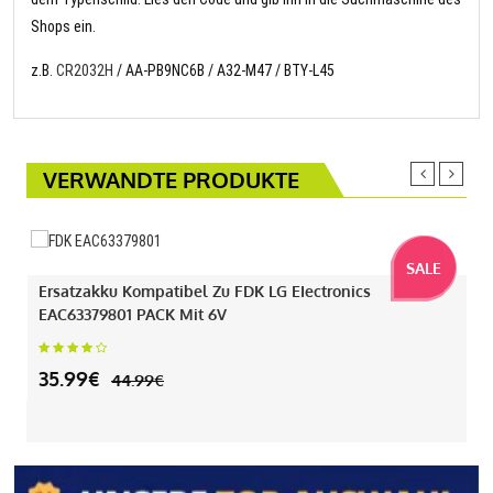
Shops ein.
z.B.
CR2032H
/ AA-PB9NC6B / A32-M47 / BTY-L45
VERWANDTE PRODUKTE
SALE
Ersatzakku Kompatibel Zu FDK LG EIectronics
EAC63379801 PACK Mit 6V
35.99€
44.99€